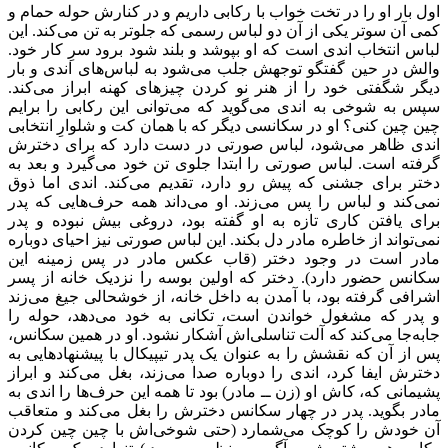
اول بار او را در تخت خواب با رکابی داریم و در کنارش حوله حمام و
کمی آن سوتر یکی از آن دو لباس رسمی که جلوتر به تن می‌کند. این
لباس انتخاب اندی است که او بپوشد و بلند شود برود سرِ کار خود.
والش در حین گفتگو توجهش جلب می‌شود به لباس‌های اندی و بار
دیگر شگفتی خود را از هنر نو کردن چیزهای کهنه ابراز می‌کند.
سپس به شوخی به اندی می‌گوید که می‌
توانی این رکابی را برایم
چین چین کنی؟ او در سکانسی دیگر که با همان کت و شلوارِ انتخابی
اندی ظاهر می‌شود، لباس صورتی در دست دارد که برای دخترش
گرفته است. لباس صورتی را ابتدا جلوی تن خود می‌گیرد و بعد به
دختر برای جشنی که پیش رو دارد، تقدیم می‌کند. اندی اما ذوق
نمی‌کند و لباس را پس می‌زند. او می‌داند همه حرف‌هایی که پدر
برای یافتن کاری تازه به او گفته بود، دروغی بیش نبوده و پدر
نمی‌تواند از خاطره مادر دل بکند. این لباس صورتی نیز احیای دوباره
مادر است در وجود دختر (قاب عکس مادر در پس زمینه این
سکانس حضور دارد). دختر که اولین بوسه را نزدیک خانه از پسر
اشرافی گرفته بود، با آمدن به داخل خانه، از خوشحالی جیغ می‌زند
و پدر که مشغول خواندن است، تکانی به خود می‌دهد، حوله را
جابه‌جا می‌کند که آلت تناسلی‌اش آشکار نشود. او در همین سکانس،
پس از آن که نقشش را به عنوان یک پدر تیپیکال با پیشنهادهایی به
دخترش ایفا کرد، اندی را دوباره صدا می‌زند، بغل می‌کند و ابراز
پشیمانی که، کاش او (زن ــ مادر) بود تا همه این حرف‌ها را اندی به
مادر بگوید. پدر در چهار سکانس دخترش را بغل می‌کند و متعاقب
آن خودش را کوچک می‌شمارد (حتی شوخی‌اش با چین چین کردن