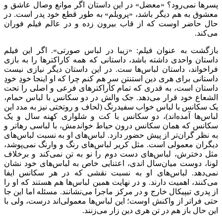
پسرها نمی‌رود؟ «معضل» در این داستان اگر موانع وصال عاشق و
معشوق به هم دیگر باشد، «پروبلم» به طور قطع خود پدر است. در
حال حاضر اوست که از قاب بیرون زده و در عالم فیلم فوران
می‌کند.
بازگشت به عنوان فیلم: «زیبا در لباس صورتی». اگر این فیلم
داستان واحدی داشته باشد، داستانی که همه کاراکترها را به بازی
فراخواند، داستان لباس‌ها ست. در این داستان دیگر نیازی نیست
داستانی برای هری دین استنتن سرِ هم کنم چرا که او اینجا خودِ خودِ
داستان است، به قدری که تمام کاراکترهای فرعی و اصلی را تحت
الشعاع خود قرار می‌دهد. جک والش در دو سکانس با لباس حمام،
یک سکانس با لباس خواب سفیدرنگ (لحاف و روتختی نیز به مدد این
لباس‌ها آمده‌اند)، دو سکانس با کت و شلواری کهنه سال و یک
سکانس که همان سکانس درون حیاط خواندمش، با لباسی رهاتر و
به نظر گران‌تر از پیش حضور دارد. لباس‌های او به نسبت لباس‌های
دیگران معمولی است. مثل کریر لباس‌های رنگ و وارنگ نمی‌پوشد،
مثل دخترش، لباس‌های دست دوم را نو به تن نمی‌کند و برخلاف
لونا، دوست میان‌سال اندی، اعتنایی خاص به لباس‌های خود نشان
نمی‌دهد. لباس‌های او به نسبت نقشی که در هر سکانس ایفا
می‌کنند، اهمیت دارند. و در نهایت همین لباس‌ها هم هستند که او را
از پدری تیپیکال خارج و در مرکز ماجرا می‌نشانند. مسئله اما این جا
حتی فراتر از واکنش اوست؛ این لباس‌ها معمولی‌اند درست، ولی با
این حال باز هم در تن هری دین زار می‌زنند.