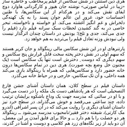
هری دین استنتن در شش سکانس از فیلم پرمخاطب و خاطره ساز
«زیبا در لباس صورتی» نوشته جان هیوز و کارگردانی هاوارد دوچ
ایفای نقش می‌کند و در هرکدام از این سکانس‌ها، با طنین
احساسات خود، غرور این عالم جوان پسند را به یک کهنه‌گی
دلخراش و غم انگیز آغشته می‌کند. او خواسته و ناخواسته، تبحر
خاصی در به گند کشیدن لحظات سبک سرانه فیلم دارد (فیلم را
جدی می‌کند، جدی و تلخ)؛ بودنش در داستان چندان اثرگذار نیست
ولی نبودش وزنه تعادل فیلم را بی‌تردید به هم خواهد زد.
پارتنرهای او در این شش سکانس مالی رینگوالد و جان کریر هستند
که سهم اولی در نقش دخترِ پخته سخت قابلِ قرارش پنج سکانس و
سهم دیگری که دوست ِ دخترش است تنها یک سکانس است (یک
مجنون خل وضعِ بچه صورت). هری دین در تمام سکانس‌ها درون
خانه حضور دارد و سکانس‌هایی که همراه با رینگوالد بازی می‌کند
همه داخلی، و آن تک سکانس، خارجی و در حیاط خانه می‌گذرد.
داستان فیلم در سطح کلان، همان داستان آشنای جشن فارغ
التصحیلی است که هر پادشاهی دست یک ملکه را در دست می‌گیرد
و با او در سالنی که مدرسه جهت یک وداع باشکوه برایشان ترتیب
داده، چند ساعتی می‌رقصد و خوش می‌گذراند. در سطح خرد نیز
داستان آشنای دیگری را روایت می‌کند که در آن پسر اشرافی (اندرو
مک کارتی)، شیفته دختر فقیر/نامحبوب مدرسه می‌شود ــ رینگوالد
هر دو خصلت را با هم دارد ــ و حالا برای فایق آمدن بر این معضل،
آن دو باید از زیر نگاه‌های زرد هم کلاسی و دوست و آشنا در گذرند،