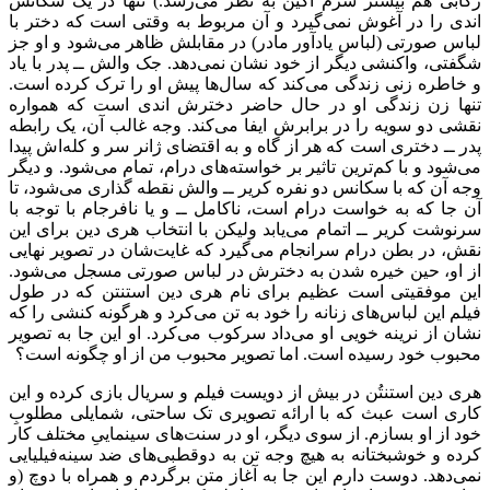
رکابی هم بیشتر شرم آگین به نظر می‌رسد.) تنها در یک سکانس
اندی را در آغوش نمی‌گیرد و آن مربوط به وقتی است که دختر با
لباس صورتی (لباس یادآور مادر) در مقابلش ظاهر می‌شود و او جز
شگفتی، واکنشی دیگر از خود نشان نمی‌دهد. جک والش ــ پدر با یاد
و خاطره زنی زندگی می‌کند که سال‌ها پیش او را ترک کرده است.
تنها زن زندگی او در حال حاضر دخترش اندی است که همواره
نقشی دو سویه را در برابرش ایفا می‌کند. وجه غالب آن، یک رابطه
پدر ــ دختری است که هر از گاه و به اقتضای ژانر سر و کله‌اش پیدا
می‌شود و با کم‌ترین تاثیر بر خواسته‌های درام، تمام می‌شود. و دیگر
وجه آن که با سکانس دو نفره کریر ــ والش نقطه گذاری می‌شود، تا
آن جا که به خواست درام است، ناکامل ــ و یا نافرجام با توجه با
سرنوشت کریر ــ اتمام می‌یابد ولیکن با انتخاب هری دین برای این
نقش، در بطن درام سرانجام می‌گیرد که غایت‌شان در تصویر نهایی
از او، حین خیره شدن به دخترش در لباس صورتی مسجل می‌شود.
این موفقیتی است عظیم برای نام هری دین استنتن که در طول
فیلم این لباس‌های زنانه را خود به تن می‌کرد و هرگونه کنشی را که
نشان از نرینه خویی او می‌داد سرکوب می‌کرد. او این جا به تصویر
محبوب خود رسیده است. اما تصویر محبوب من از او چگونه است؟
هری دین استنتُن در بیش از دویست فیلم و سریال بازی کرده و این
کاری است عبث که با ارائه تصویری تک ساحتی، شمایلی مطلوبِ
خود از او بسازم. از سوی دیگر، او در سنت‌های سینماییِ مختلف کار
کرده و خوشبختانه به هیچ وجه تن به دوقطبی‌های ضد سینه‌فیلیایی
نمی‌دهد. دوست دارم این جا به آغاز متن برگردم و همراه با دوچ (و