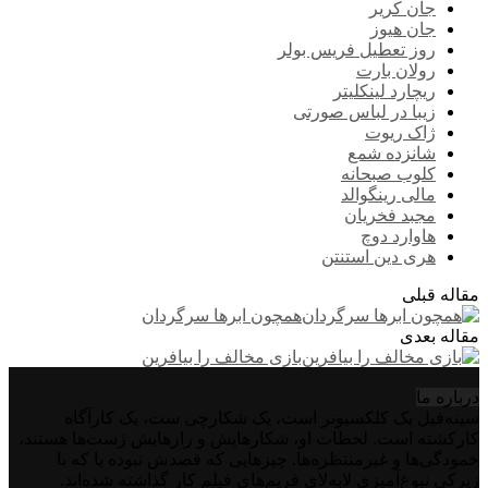
جان کریر
جان هیوز
روز تعطیل فریس بولر
رولان بارت
ریچارد لینکلیتر
زیبا در لباس صورتی
ژاک ریوت
شانزده شمع
کلوب صبحانه
مالی رینگوالد
مجبد فخریان
هاوارد دوچ
هری دین استنتن
مقاله قبلی
همچون ابرها سرگردان
مقاله بعدی
بازی مخالف را بیافرین
درباره‌ ما
سینه‌فیل یک کلکسیونر است، یک شکارچی ست، یک کارآگاه
کارکشته است. لحظات او، شکارهایش و رازهایش ژست‌ها هستند،
خمودگی‌ها و غیرمنتظره‌ها. چیزهایی که قصدش نبوده یا که با
زیرکی نبوغ‌آمیزی لابه‌لای فریم‌های فیلم کار گذاشته شده‌اند.