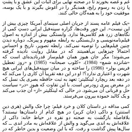
غم و غصه بخورند تا در صحنه نهایی برای اثبات این عشق و با پشتِ
پا زدن به رسوم رایج، همدیگر را در آغوش بگیرند و با یک بوسه،
موفقیت خود را به همه‌گان حالی کنند.
«یک فیلم عامه پسند از جریان اصلی سینمای آمریکا چیزی بیش از
این نیست». این جور وقت‌ها، گزاره سینه‌فیل ایرانی دستِ کمی از
نگاه‌های زرد هم کلاسی‌ها ندارد. وابستگی بیش از اندازه به اصول
فیلم‌نامه‌نویسی و دل‌بستگی به رابطه مفهوم و پیرنگ، دوباره دیدن
چنین فیلم‌هایی را توصیه نمی‌کند. رابطه تصویر، تاریخ و احساس
احتمالاً چیزهایی بی‌اهمیتند که در مقابل روایت نادیده گرفته
می‌شوند! مگر جان هیوز همان فیلم‌ساز قدرنادیده‌ای است که
«شانزده شمع» (1984)، «کلوب صبحانه» (1985) و «روز تعطیل
فریس بولر» (1986) را ساخته و در میان سینه‌فیل‌های ایرانی هیچ
شهرت و اعتباری ندارد؟! او در این دهه تقریباً آن کاری را می‌کند که
در دهه بعد ریچارد لینکلیتر: تعهد به ثبت حافظه بصری یک نسل که
در معرض پیری زودرس است. با این تفاوت که هیوز «در» سیاست
حل و قربانی آن می‌شود. در حالی که لینکلیتر «از» آن جذب می‌کند
و یک کالبد خموده بیرون می‌فرستد.
کمی مداقه در داستان کلان و خرد فیلم: چرا جک والش (هری دین
استنتن) و داکی (جان کریر) در هیچ کدام از داستان‌ها نیستند؟
بلافاصله بازگشت به صحنه دو نفره در حیاط خانه: داکی از
علاقه‌اش به اندی می‌گوید و والش از علاقه‌اش به مادر اندی ــ که
سال‌ها پیش گذاشت و رفت. که با این وضعیت و بدین خاطر که در