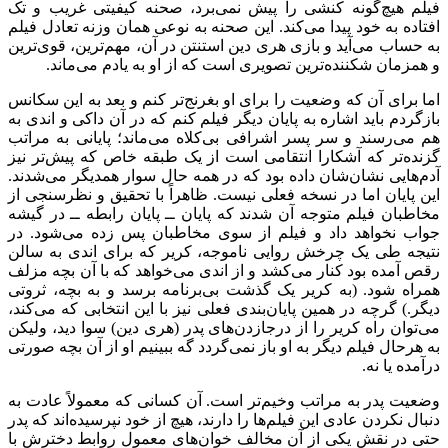
فیلم هیچ‌گونه کنشی را پیش نمی‌برد، صحنه کیفیتی غریب و تک
افتاده به خود پیدا می‌کند. این صحنه به نوعی همان وزنه تعادل فیلم
به حساب می‌آید و بازی هری دین استنتن در آن، مهم‌ترین،
قوی‌ترین
و همزمان شکننده‌ترین تصویری است که از او به یادم می‌ماند.
اما برای آن که وضعیت را برای او بغرنج‌تر کنم و بعد به این سکانس
بازگردم باید اشاره به پایان دیگر فیلم کنم که در آن داکی و اندی به
هم می‌رسند و سر پسر اشرافی بی‌کلاه می‌ماند؛ پایانی به مراتب
گزنده‌تر که آشکارا انتقامی است از یک طبقه خاص که پیش‌تر نیز
آدم‌هایی نشان‌شان داده بود که در همه حال سوار همدیگر می‌شدند.
این پایان اما در نسخه فعلی نیست. ظاهراً با تحقیق و نظرسنجی از
مخاطبان فیلم متوجه آن شدند که پایان ــ پایان رابطه ــ در گیشه
جواب نخواهد داد و فیلم از سوی مخاطبان پس زده می‌شود. در
نتیجه طی یک چرخش روایی ناموجه، کریر که برای اندی به سالن
رقص آمده بود کنار می‌کشد و از اندی می‌خواهد که با آن بچه مزلف
همراه شود. (به کریر یک گذشت بی‌برنامه برسد و به بچه، ثروتی
دیگر.) گرچه در همین پایان‌بندی فعلی نیز با این انتخابی که می‌کند،
می‌توان راه کریر را از درجازدن‌های پدر (هری دین) سوا دید، ولیکن
به هرحال فیلم دیگر به او باز نمی‌گردد گه ببینیم او از آن بچه صورتی
درآمده یا نه.
وضعیت پدر به مراتب وخیم‌تر است. آن کسانی که معمولاً عادت به
دنبال نکردن عادی این فیلم‌ها را دارند، هیچ از خود نپرسیده‌اند که پدر
حتی در نقش یکی از آن مخالف خوان‌های معمول روابط دخترش با