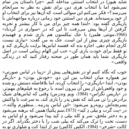
شاید هیوز) در انتخاب استنتن مداخله کنم. «چرا داستان پدر تمام
نمی‌شود اما با انتخاب هری دین برای نقش به نظر به سرانجام
می‌رسد؟» فکر می‌کنم این سوالی است که آن‌ها نیز برای انتخاب او
از خود پرسیده‌اند. هری دین استنتن خود زمانی درباره مواجهه‌اش با
بازیگری گفته بود: «ابتدا همه چیز برای من با کار بیشتر و تجربه
گرفتن از آن‌ها پیش می‌رفت. تا این که در «سواری در گردباد»
(1966،مونتی هلمن) با جک نیکلسون هم بازی شدم و فهمیدم
بازیگری چیزی بیش از این است. جک به من گفت: «نیازی نیست
کاری انجام دهی. اجازه بده که قفسه لباس‌ها برایت بازیگری کند و
تو فقط برای خودت بازی کن.» خب این الهام زیبایی است در اصل
بازیگری. شما باید همان طور در صحنه رفتار کنید که در زندگی
واقعی.»
خوب که نگاه کنیم او در نقش‌هایی پیش از «زیبا در لباس صورتی»
نیز همواره میان انتخاب بین این دو، «خودش بودن» و «بازیگر
بودن»، ابتدا «بازیگری» را انتخاب کرده، اما بلافاصله دستش رو شده
و خود واقعی‌اش از پس آن بیرون آمده. با رجوع به فیلم‌های مهم‌تر،
در «پاریس تگزاس» (1984، ویم وندرس) وقتی که لباس‌های شیک
برادرش را تن می‌کند که نقش پدر را بازی کند، به سرعت با واکنش
پسربچه‌اش روبه‌رو می‌شود: «این لباس پدرمه…منظورم والته.»،
در «پت گرت و بیلی دِ کید» (1973،سم پکنپا) همین که برهنه می‌شود
و به دختر ملحق، سر و کله بیلی دِ کید پیدا می‌شود و او لباس به
دست، تخت را ترک می‌کند که بیلی شب را با دختر بگذراند. اگر در
کالت «شرخر» (1984، الکس کاکس) نیز از ابتدا کت و شلواری نو به