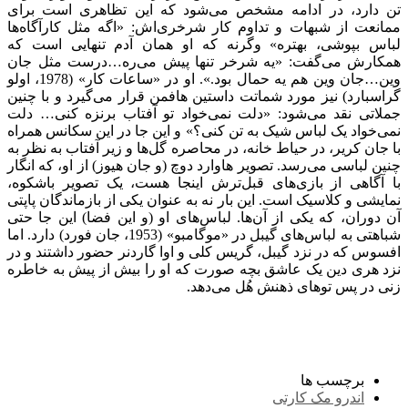
تن دارد، در ادامه مشخص می‌شود که این تظاهری است برای
ممانعت از شبهات و تداوم کار شرخری‌اش: «اگه مثل کارآگاه‌ها
لباس بپوشی، بهتره» وگرنه که او همان آدم تنهایی است که
همکارش می‌گفت: «یه شرخر تنها پیش می‌ره…درست مثل جان
وین…جان وین هم یه حمال بود.». او در «ساعات کار» (1978، اولو
گراسبارد) نیز مورد شماتت داستین هافمن قرار می‌گیرد و با چنین
جملاتی نقد می‌شود: «دلت نمی‌خواد تو آفتاب برنزه کنی… دلت
نمی‌خواد یک لباس شیک به تن کنی؟» و این جا در این سکانس همراه
با جان کریر، در حیاط خانه، در محاصره گل‌ها و زیر آفتاب به نظر به
چنین لباسی می‌رسد. تصویر هاوارد دوچ (و جان هیوز) از او، که انگار
با آگاهی از بازی‌های قبل‌ترش اینجا هست، یک تصویر باشکوه،
نمایشی و کلاسیک است. این بار نه به عنوان یکی از بازماندگان پاپتی
آن دوران، که یکی از آن‌ها. لباس‌های او (و این فضا) این جا حتی
شباهتی به لباس‌های گیبل در «موگامبو» (1953، جان فورد) دارد. اما
افسوس که در نزد گیبل، گریس کلی و اوا گاردنر حضور داشتند و در
نزد هری دین یک عاشق بچه صورت که او را بیش از پیش به خاطره
زنی در پس تو‌های ذهنش هُل می‌دهد.
برچسب ها
اندرو مک کارتی