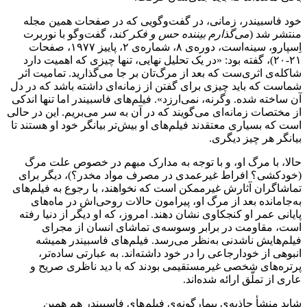
خود فاسبیندر، زمانی، در گفت‌وگویی که در صفحات همین مجله
منتشر شد (
می‌گذارم بیننده حس و فکر کند
، گفت‌وگو با نوربرت
اِسپارو، سینه‌است، دوره‌ی ۸، شماره‌ی ۲، پاییز ۱۹۷۷، صفحات
۲۱-۲۰)، گفته بود: «در یک تحلیل نهایی، تنها چیزی که اهمیت دارد
شاکله‌ی اثری‌ست که بعد از مرگ‌تان بر جا می‌گذارید. تمامیت اثر
شماست که باید چیزی برای گفتن از زمانه‌ای داشته باشد که در دل
آن ساخته شده. وگرنه، نمی‌ارزد». فیلم‌های فاسبیندر اما تنها اندکی
از مختصات زمانه‌ای می‌گویند که در آن به سر می‌بریم. این در حالی
است که بسیاری معتقدند فیلم‌های او بیش‌تر بیانگر خود او هستند تا
بیانگر هر چیز دیگری.
حالا، با مرگ او، و با توجه به مدارک مبهم در خصوص علت مرگ
(خودکشی؟ افراط غیرعمدی در مصرف مواد مخدر؟)، دیگر برای
تماشاگران آثارش غیرممکن است که نخواهند، با رجوع به فیلم‌های
به‌جامانده بعد از مرگ او، پیرامون حالات روحی‌اش در ماه‌های
پایانی عمر او کنجکاوی نشان دهند. امروز، که او دیگر از دنیا رفته
است، مقاومت در برابر وسوسه‌ی تماشای انسان از مجرای
فیلم‌هایش ناشدنی به‌نظر می‌رسد. فیلم‌های فاسبیندر همیشه
انبوهی از خودارجاعی را در خود داشته‌اند. به عبارتی ساده‌تر،
پرتره‌های شخصی غیرمستقیمی بودند که با دید ناظری صریح و
عاری از تملّق ارائه شده‌اند.
شاید منشأ جاذبه‌ی بیمارگونه‌ی فیلم‌های فاسبیندر هم همین