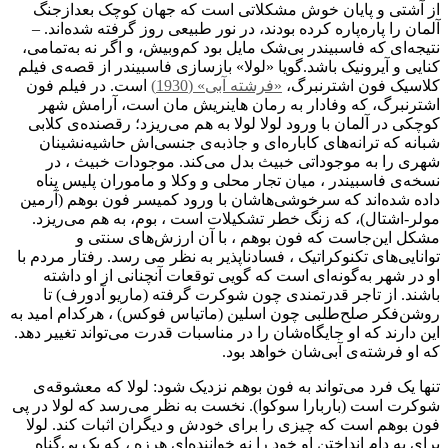
از آشتی و پایان خوش مشکلاتی است که جهان کوچک بعدازجنگ
آلمان را پاره‌پاره کرده بودند، در نور طبیعی روز گرفته شده‌اند. –
نتیجه‌ای که فاسبیندر بی‌شک مایل بود کم‌وبیش، و اگر نه به‌تمامی،
کنایی و آيرونیک باشد.گویا «لولا» بازسازی فاسبیندر از قصه‌ی فیلم
کلاسیک فون اشترنبرگ،
«فرشته آبی» (1930)
است. در فیلم فون
اشترنبرگ، که وفادار به رمان هاینریش مان است، آرامش شهر
کوچکی در آلمان با ورود لولا لولا به هم می‌ریزد؛ رقصنده‌ی کلابی
شبانه که ترانه‌های کاباره‌ای و جاذبه‌ی جنسی‌اش حاشیه‌نشینان
شهری را به موجوداتی خبیث بدل می‌کند. موجودات خبیث ، در
نسخه‌ی فاسبیندر ، میان تجار محلی و وکلا و ماموران پلیس پناه
داده شده‌اند که سرخوشی‌هاشان با ورود کمیسر فون بوهم (آرمین
مولر-اشتال)، که زنگ خطر تشکیلات است ، بوم، به هم می‌ریزد.
مشکل این‌جاست که فون بوهم ، با آن ارزش‌های سنتی و
توانایی‌های تکنوکراتیک ، فسادناپذیر به نظر می رسد. رفتار مردم با
او در شهر به‌گونه‌ای است که گویی توقعات آنچنانی از او داشته
باشند. از تاجر قدرتمندی چون شوکرت گرفته (ماریو آدورف) تا
روشن‌فکر صلح‌طلبی چون اسلین (ماتیاس فوکس) ، هرکدام امید به
این دارند که او جایگاه‌شان را در مناسبات قدرت می‌تواند تغییر دهد.
که او فرشته‌ی آبی‌شان خواهد بود.
تنها یک فرد می‌تواند به فون بوهم نزدیک شود: لولا که معشوقه‌ی
شوکرت است (باربارا سوکوا). نخست به نظر می‌رسد که لولا در پی
فون بوهم است که چیزی را برای خودش و دیگران اثبات کند. لولا
برای به دام انداختن او خود را نه خواننده‌ای هرزه ، که یک بی‌گناه