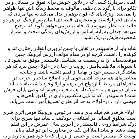
آلمانی بپردازد؛ کسی که در تلاش خویش برای تفوق بر مسائل و در
تکاپو برای بازگرداندن نظمی مألوف به محیط زندگی‌اش تنها ظواهر
را نمی‌بیند؛ ویژگی‌ای که فون بوهم را بدل می‌کند به تنها مردی که
مایه‌ی فخر لولاست و معجزه‌ی اقتصادی آلمان پس‌ازجنگ. در هر دو
حالت ، به نظر می‌رسد که فاسبیندر می‌خواهد بگوید که ترجیح
می‌دهد چندان به پایه‌واساس و ارزش‌های زندگی سخت و استوار
شخصیت‌هایش نزدیک نشود.
شاید باید از فاسبیندر در تقابل با چنین تزویری انتظار رفتاری تند و
کوبنده را داشت. گرچه او در مقام مؤلف ارزش آیرونیک چنین
موقعیت‌هایی را به رسمیت می‌شناسد. فاسبیندر موفق می‌شود تا ،
با شیوه‌ای ملاطفت‌آمیز ، روایت را چنان در «لولا» پیش ببرد که هر
تماشاگری تفسیر خود را نهایتاً از فیلم داشته باشد. و چنانچه
مخاطره‌ای هم متوجه آشتی‌جویی او با اصلاح ساختار احزاب در
ماجراهای مرتبط با ازدواج فن بوهم و لولا وجود داشته باشد ، باید
عنوان دومی هم به «لولا»داد: همه خوب‌وخوش‌اند وقتی پایان خوش
است! فاسبیندر ، که توانایی شکسپیرواری در تلفیق تلخی‌ها و
خوشی دارد ، در«لولا»، به حد اثر هنری تصدیق‌آمیز دست می‌یابد.
«لولا» هرقدر هم فیلم بدی باشد، درعوض، ورونیکا فوس اثری هنری
است مخلوقِ انسانی در آستانه‌ی خودکشی. شاید تنها سرنخ برای
درک شرایط روحی فاسبیندر در آخرین سال عمرش در این فیلم
نهفته باشد. و شاید اصلاْ این نکته در مجاورت این دو فیلم پایانی
اوست که مستتر است و حسی از تزلزل که با خود همراه دارند و به