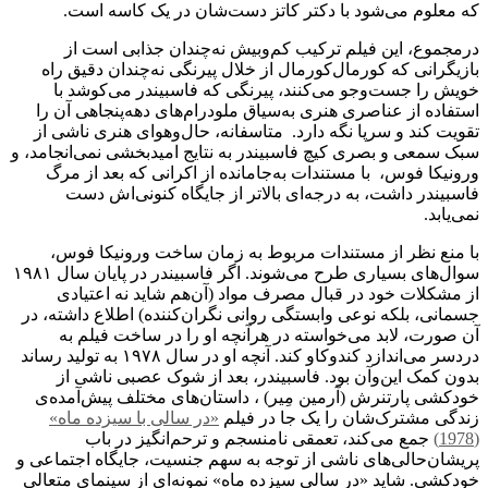
که معلوم می‌شود با دکتر کاتز دست‌شان در یک کاسه است.
درمجموع، این فیلم ترکیب کم‌وبیش نه‌چندان جذابی است از
بازیگرانی که کورمال‌کورمال از خلال پیرنگی نه‌چندان دقیق راه
خویش را جست‌وجو می‌کنند، پیرنگی که فاسبیندر می‌کوشد با
استفاده از عناصری هنری به‌‌سیاق ملودرام‌های دهه‌پنجاهی آن را
تقویت کند و سرپا نگه دارد. متاسفانه، حال‌وهوای هنری ناشی از
سبک سمعی و بصری کیچ فاسبیندر به نتایج امیدبخشی نمی‌انجامد، و
ورونیکا فوس، با مستندات به‌جامانده از اکرانی که بعد از مرگ
فاسبیندر داشت، به درجه‌ای بالاتر از جایگاه کنونی‌اش دست
نمی‌یابد.
با منع نظر از مستندات مربوط به زمان ساخت ورونیکا فوس،
سوال‌های بسیاری طرح می‌شوند. اگر فاسبیندر در پایان سال ۱۹۸۱
از مشکلات خود در قبال مصرف مواد (آن‌هم شاید نه اعتیادی
جسمانی، بلکه نوعی وابستگی روانی نگران‌کننده) اطلاع داشته، در
آن صورت، لابد می‌خواسته در هرآنچه او را در ساخت فیلم به
دردسر می‌اندازد کندوکاو کند. آنچه او در سال ۱۹۷۸ به تولید رساند
بدون کمک این‌وآن بود. فاسبیندر، بعد از شوک عصبی ناشی از
خودکشی پارتنرش (آرمین مِیر) ، داستان‌های مختلف پیش‌آمده‌ی
زندگی مشترک‌شان را یک جا در فیلم
«در سالی با سیزده ماه»
(1978)
جمع می‌کند، تعمقی نامنسجم و ترحم‌انگیز در باب
پریشان‌حالی‌های ناشی از توجه به سهم جنسیت، جایگاه اجتماعی و
خودکشی. شاید «در سالی سیزده ماه» نمونه‌ای از سینمای متعالی