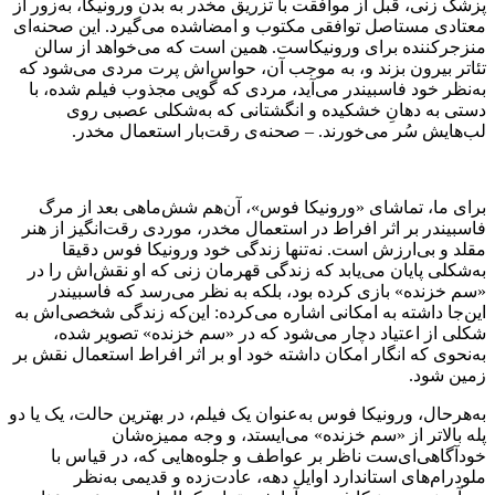
پزشک زنی، قبل از موافقت با تزریق مخدر به بدن ورونیکا، به‌زور از
معتادی مستاصل توافقی مکتوب و امضاشده می‌گیرد. این صحنه‌ای
منزجرکننده برای ورونیکاست. همین است که می‌خواهد از سالن
تئاتر بیرون ‌بزند و، به موجب آن، حواس‌اش پرت مردی می‌شود که
به‌نظر خود فاسبیندر می‌آید، مردی که گویی مجذوب فیلم شده، با
دستی به دهانِ خشکیده و انگشتانی که به‌شکلی عصبی روی
لب‌هایش سُر می‌خورند. – صحنه‌ی رقت‌بار استعمال مخدر.
برای ما، تماشای «ورونیکا فوس»، آن‌هم شش‌ماهی بعد از مرگ
فاسبیندر بر اثر افراط در استعمال مخدر، موردی رقت‌انگیز از هنر
مقلد و بی‌ارزش است. نه‌تنها زندگی خود ورونیکا فوس دقیقا
به‌شکلی پایان می‌یابد که زندگی قهرمان زنی که او نقش‌اش را در
«سم خزنده» بازی کرده بود، بلکه به نظر می‌رسد که فاسبیندر
این‌جا داشته به امکانی اشاره می‌کرده: این‌که زندگی شخصی‌اش به
شکلی از اعتیاد دچار می‌شود که در «سم خزنده» تصویر شده،
به‌نحوی که انگار امکان داشته خود او بر اثر افراط استعمال نقش بر
زمین شود.
به‌هرحال، ورونیکا فوس به‌عنوان یک فیلم، در بهترین حالت، یک یا دو
پله بالاتر از «سم خزنده» می‌ایستد، و وجه‌ ممیزه‌شان
خودآگاهی‌ای‌ست ناظر بر عواطف و جلوه‌هایی که، در قیاس با
ملودرام‌های استاندارد اوایل دهه، عادت‌زده و قدیمی به‌نظر