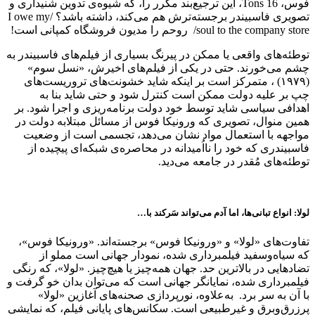
فوس، 16 Tons، این ترجیع‌بند مکرر را، که شیوه‌ی تدوین شنیداری و
تصویری فاسبیندر برجسته‌ترش هم می‌کند، داشته باشد؟ /I owe my
soul to the company store/ روحم را مدیون فروشگاه کمپانی است!
توطئه‌های واقعی یا ممکن در پیرنگ بسیاری از فیلم‌های فاسبیندر به
چشم می‌خورند. حتی در یکی از فیلم‌های اخیرش، «نسل سوم»
(۱۹۷۹) ، متمرکز است بر اینکه شاید خشونت‌های تروریست‌‌های
چپ بر علیه دولت ممکن است کنترل شود و حتی شاید بنا به
اهدافی سیاسی شاید توسط خود دولت برنامه‌ریزی و اجرا شود. بر
همین منوال، تصویری که ورونیکا فوس از مسائل مبتلابه دولت در
مواجهه با استعمال مواد نشان می‌دهد، تجسمی است از وضعیت
فاسبیندری که خود را نااُمیدانه‌ در محاصره‌ی شبکه‌ای پیچیده از
توطئه‌های مُقدر در جامعه می‌دید.
لولا: انواع تبانی‌ها، اما آدم می‌تواند سَرکند با…
تفاوت‌های «لولا» و «ورونیکا فوس» برجسته‌اند. «ورونیکا فوس»،
که سیاه‌وسفید فیلمبرداری شده، نمودار جهانی است مملو از
تضادهایی در بالاترین حد. جهان همه‌چیز یا هیچ‌چیز. «لولا»، که رنگی
فیلمبرداری شده، نمایانگر جهانی است که می‌توان بدان خو گرفت و
با آن به سر برد. به‌علاوه، نورپردازی صحنه‌های آغازین «لولا»
پرزرق‌وبرق و غیرطبیعی است. سکانس‌های پایانی فیلم، که نمایشی