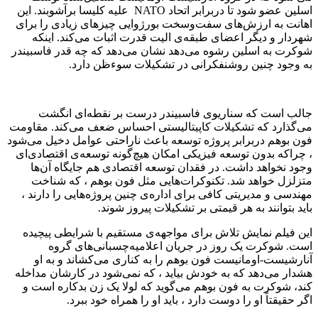
اسلین عضو شود تا دربرابر اتحاد NATO علیه کلیسا برآشوبند. این
اهانت به ارزش‌های سفت‌وسخت بورژوایی چیزهای زیادی را برای
شهردار و دیگر اعضای طبقه‌ی الیت قدرت اثبات می‌کند. اینکه
شوکرت به اسلین رشوه می‌دهد نشان می‌دهد که چه قدر فاسبیندر
به وجود چنین روشنفکرانی در تشکیلات سوء‌ظن دارد.
جالب است که سناریوی فاسبیندر درست بر نقطه‌ای انگشت
می‌گذارد که تشکیلات کاپیتالیستی احساس ضعف می‌کند. مقاومت
فون بوهم دربرابر پروژه توسعه باعث ناراحتی عوامل دخیل می‌شود
، چراکه بدون توسعه فیزیکی امکان هیچ‌گونه توسعه‌ی اقتصادی‌ای
وجود نخواهد داشت. در فقدان توسعه اقتصادی هم جایگاه آن‌ها
متزلزل خواهد شد. تکنوکرات‌هایی مثل فون بوهم ، که شناخت
مهندسی و مدیریتی کافی برای اداره‌ی چنین پروژه‌هایی را دارند ،
باید بتوانند به هر قیمتی بر تشکیلات پیروز شوند.
این فیلم نمایش تلاش برای مواجهه‌ی مستقیم با شرایطی پیچیده
است. شوکرت یک روز در جریان اعلامیه‌چسبانی‌های گروه
آنارشیست-اومانیست فون بوهم را به کناری می‌کشاند و به او
هشدار می‌دهد که به خودش بیاید ، که نمی‌شود در کارشان مداخله
کند، شوکرت به فون بوهم می‌گوید که لولا یک زن بدکاره است و
اگر حقیقتاً او را دوست دارد ، باید او را همراه خود ببرد.