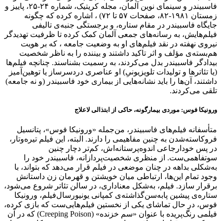
فاسبیندر و سینمای نوین آلمان، مجله کریتیک، شماره ۲۴-۲۵، پاییز و
زمستان ۱۹۸۱-۸۲، صفحات ۵۷ تا ۷۲) ، اشاره کرده که چگونه
جایگاه فاسبیندر در مقام ستاره، و برجستگی جنبه‌ی تالیفی
فیلم‌هایش، به رسانه‌های جمعی آلمان کمک کرده تا ظرفیت تهدیدگر
نیروی نهفته در نقد فیلم‌های او به وضعیت جامعه ، که بر هویت
هم‌بسته‌ی مؤلف و اثر تاکید داشتند و بیننده را به ناظر شخصیت
بیدادگر فاسبیندر بدل می‌کردند، به رسمیت بشناسند. چنانچه فیلم‌ها
(یا تئاترها و تولیدات تلویزیونیِ) او عناصری دردسرساز یا توهین‌آمیز
داشتند، آن‌ها را باید نشانه‌هایی از بیماری خود فاسبیندر (و نه جامعه)
تلقی می‌کردند.
ورونیکا فوس: موردی بیمارگونه، حاکی از ابتذالی لاعلاج
متأسفانه فیلم‌های فاسبیندر، من‌جمله «ورونیکا فوس»، پتانسیل
فروکاسته‌شدن به چنین مفاهیمی را دارند. البته، این فیلم تیره‌وتار،
در پس خودارجاعی اندوه‌پرستانه‌اش، کم‌تر دچار چنین
سوتفاهمی‌ست. از منظری شخصیت‌پردازانه، فاسبیندر خود را
به‌شکلی بداهه در چنان موضعی در فیلم قرار می‌دهد که بتواند، با
وجود تمام این‌ها، ارتباطی میان خویشتن و قهرمان زن داستانش
برقرار سازد. فیلم، به‌شکل معناداری، در سالن تئاتر شروع می‌شود،
ستاره‌ی پیشین پابه‌سن‌گذاشته‌ی کمپانی یونیورسال‌فیلم، ورونیکا
فوس، در حال تماشای یکی از نخستین فیلم‌هایی‌ست که بازی کرده،
فیلمی رنگ‌پریده با عنوان «سم خزنده» (Creeping Poison) که در آن