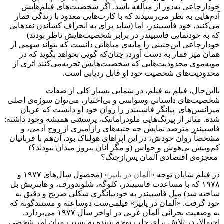
خودارجاعی به‌دور از مبالغه باشد. اگر شخصیت‌های فیلم‌هایش
آدم‌هایی به نظر می‌رسیدند که با کارت‌هایی معدود با زندگی قمار
می‌کنند، خود فاسبیندر، اما (شاید برای به انحراف کشاندن نقدهایی
که به خودنمایی فاسبیندر در برابر شخصیت‌هایش ناظر بودند)
خودارجاعی این‌چنینی را مایه‌ی مباهاتی دانست که بتواند سهمی از
همان میز قمار به دست آورد، چنان‌که گویی بخواهد بگوید که در
موبه‌موی محدودیت‌هایی که شخصیت‌هایش تجربه‌می‌کنند اثری از
محدودیت‌های شخصیت خود او قابل ردیابی است.
بااین‌حال، فیلم به فیلم، در شمایی بسیار کلی از صفات
شخصیت‌های داستانیِ وسواسی و بی‌اختیار، می‌توان سوژه‌ی اصلی
میزانسن‌های بیانگر فاسبیندر را روان خود او دانست که عریان
شده. متاثر از پیرنگ‌هایی ملودراماتیک، پرسشی همیشه وجود داشته:
فاسبیندر مترصد نمایش چه جنبه‌های رازآمیزی از روح آدمی، و
مشخصاً روان خودش، در این اپراهای هولناک بود، آن‌هم با قربانیان
کم‌وبیش بی‌هوش و حواس (و مگر آنان پیروز میدان نبودند؟)
معجزه‌ی اقتصادی آلمان پس‌ازجنگ؟
در فیلم شایان توجه
«آلمان در پاییز»
(محصول سال‌های ۱۹۷۷ و
۱۹۷۸ که با مساعدت فاسبیندر، کلوگه، شلوندورف، و هاینریش بل
ساخته شد) میل فاسبیندر به خودبیانگری شکلی صریح و دقیق به
خود گرفت. «آلمان در پاییز» فیلمی‌ست دوساعته و مستندگونه که
به وضعیت بحرانی آلمان غربی در اواخر سال‌ ۱۹۷۷ می‌پردازد.
احتمالا، در تلاش برای جلب توجه بیننده به نسبت میان امر شخصی