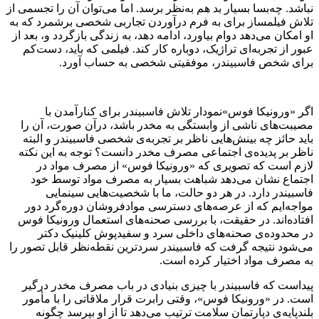
نباشد. چه‌بسا بسیار بد هم به‌نظر برسد. اما می‌توان آن را تجسمی از
تلاش فیلمساز برای به فرم درآوردن تجاربی شخصی برشمرد که به
او امکان می‌دهد دوام بیاورد، ادامه دهد، به زندگی بازگردد و، بعد از
عبور از تجربه‌ای تراژیک، دوباره کار کند. فیلمی که باید، دست‌کم
برای شخص فاسبیندر، موفقیتی شخصی به حساب آورد.
اگر «ورونیکا فوس»نمودار تلاش فاسبیندر برای کنارآمدن با
مصیبت‌های ناشی از وابستگی به مخدر باشد، درآن صورت، آن را
باید حائز چه بینش‌هایی ناظر بر تجربه‌ی شخصی فاسبیندر و البته
ناظر بر پدیده‌ی اجتماعی مصرف مخدر دانست؟ توجه به این نکته
لازم است که تصویری که «ورونیکا فوس» از مصرف مواد در
اجتماع نشان می‌دهد شباهت بسیار به مصرف مواد توسط خود
فاسبیندر دارد. در هر دو حالت، ما با شخصیت‌هایی سینمایی
مواجه‌ایم که از عرصه‌های دسترسی موادفروشان دوره‌گرد دور
افتاده‌اند. در حقیقت، با بررسی صحنه‌های استعمال ورونیکا فوس
در محدوده‌ی صحنه‌های داخلی سرد و سفیدپوش کلینیک دکتر
می‌شود نتیجه گرفت که فاسبیندر سردترین نقطه‌نظر قابل تصور را
به مصرف مواد اختیار کرده است.
پیداست که فاسبیندر با چیزی بنیادی در باب مصرف مخدر درگیر
است. در «ورونیکا فوس»، وقتی رابرت قرار ملاقاتی را با مأمور
بلندپایه‌ی دپارتمان سلامت ترتیب می‌دهد تا از او بپرسد چگونه