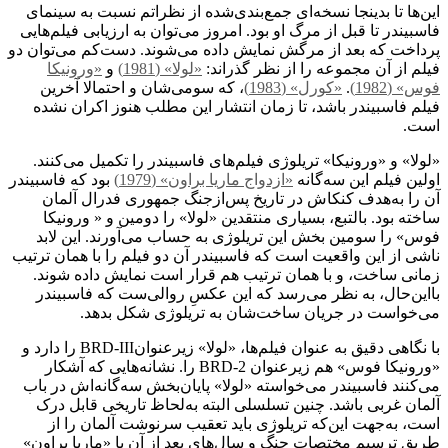
این‌ها تا بدینجا نسخه‌ای جمع‌بندی‌شده از نظراتم نسبت به سینمای
فاسبیندر تا قبل از مرگ او بود. امروز می‌توان به ارزیابی فیلم‌هایی
پرداخت که بعد از مرگش نمایش داده می‌شوند. دست‌کم می‌توان دو
فیلم از آن مجموعه را از نظر گذراند:
«لولا» (1981)
و
«ورونیکا
فوس» (1982)
.
«کورل» (1983)
، که سومی‌شان و احتمالا آخرین
فیلم فاسبیندر باشد، تا زمان انتشار این مطلب هنوز اکران نشده
است.
«لولا» و «ورونیکا» تریلوژی فیلم‌های فاسبیندر را تکمیل می‌کنند.
اولین فیلم این سه‌گانه
«ازدواج ماریا براون» (1979)
بود که فاسبیندر
آن را به‌هدف کنکاش در تاریخ پس‌ازجنگ جمهوری فدرال آلمان
ساخته بود. بالتبع، بسیاری منتقدین «لولا» را دومین و « ورونیکا
فوس» را سومین بخش این تریلوژی به حساب می‌آورند. این لابد
ناشی از این واقعیت است که فاسبیندر آن دو فیلم را با همان ترتیب
زمانی ساخت، و با همان ترتیب هم قرار است نمایش داده شوند.
بااین‌حال، به نظر می‌رسد که این عکسِ روالی‌ست که فاسبیندر
می‌خواست در جریان ساخت‌شان به تریلوژی شکل بدهد.
با نگاهی دقیق به عنوان فیلم‌ها، «لولا» زیرعنوانBRD-III را دارد و
«ورونیکا فوس» هم زیرعنوان BRD-2 را. نشانه‌هایی که آشکار
می‌کنند فاسبیندر می‌خواسته «لولا» پایان‌بخش سه‌گانه‌اش در باب
آلمان غربی باشد. چنین تسلسلی البته به‌لحاظ تاریخی قابل درک
است، به‌جهت این‌که تریلوژی باید تعقیب سرنوشت آلمان را از
طریق ترسیم مختصات جنگ و سال‌های بعد از آن با «ماریا براون»