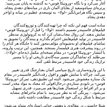
آغاز می‌کرد و با نگاه «ورونیکا فوس» به گذشته به پایان می‌رسید؛
پرتره‌ای سیاه‌وسفید از بقایای آلمان نازی در میانه‌های دهه‌ی پنجاه،
و سپس نگاه هراس‌انگیز «لولا» به توسعه‌ی عظیم در میانه و اواخر
دهه‌ی پنجاه.
ساده است فهم این نکته که چرا تهیه‌کنندگان و توزیع‌کنندگان
فیلم‌های فاسبیندر تصمیم داشتند «لولا» را قبل از «ورونیکا فوس»
نمایش بدهند. این روال مجاب‌شان کرد که به کرونولوژی مدنظر
فاسبیندر در تولید فیلم‌هایش احترام بگذارند و بینندگان را تشویق به
تماشای فیلم‌های او به‌شیوه‌ای مؤلف‌محور کنند تا جایگاه هر کدام را
در روند پیشرفت هنری فیلمساز بسنجند. همچنین، این ترتیب وارونه،
با انتشار «ورونیکا فوس» در مقام نسخه‌ای مکمل (به‌جای «لولا») ،
می‌طلبد که تماشاگران مسیر سه‌گانه‌ی تاریخی او را با مسیر
تراژیک زندگی خود فاسبیندر مرتبط تلقی کنند.
با این وارونه‌سازی، تاریخ سیاسی آلمان بعدازجنگ قدری تغییر
می‌کند، چراکه با نمایش ظهور و افول رقت‌انگیز فاسبیندر در مقام
یک ستاره مغشوش می‌شود. البته این تطبیق‌دهی، تمرکز «ورونیکا
فوس» بر نابودی ستاره‌یِ درحال‌افولی که معتاد به مواد مخدر است
و بر اثر افراط در استعمال همان‌ها هم می‌میرد، قدری تسهیل
می‌شود. – پیرنگی که به نظر می‌رسد با تمام ماجراهای مشابه
مرتبط با شکل زندگی خود فاسبیندر مطابقت داشته باشد.
شیلا جانستن، در مقاله‌ی پژوهشی جذابی (ستاره‌ای متولد می‌شود: