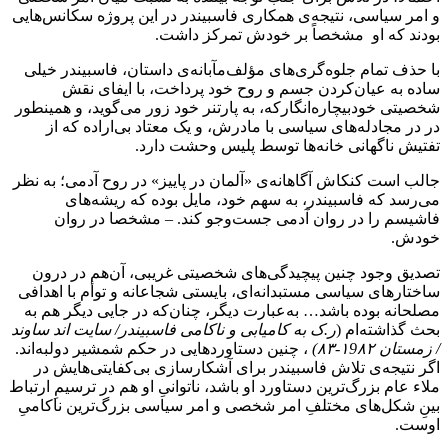
و امر سیاسی، نتیجه‌ی همکاری فاسبیندر در این پروژه سکانس‌هایی
بودند که او مشخصاً بر خودش تمرکز داشت.
با حذف تمام جلوه‌گری‌های مؤلف‌مآبانه‌ی داستان، فاسبیندر خیلی
ساده به عیان‌کردن جسم و روح خود پرداخت، با ایفای نقش
شخصیتی خودبیچاره‌انگارکه، به پارتنر خود زور می‌گوید، و همینطور
در در مجادله‌های سیاسی با مادرش، و یک معتاد بی‌اراده که از
تفتیش‌ ناگهانی خانه‌ها توسط پلیس وحشت دارد.
جالب است کنکاش آگاهانه‌ی «آلمان در پاییز» در روح آدمی؛ به نظر
می‌رسد که فاسبیندر، به سهم خود، مایل بوده که ریشه‌های
فاشیسم را در روان آدمی جست‌وجو کند. – مشخصا در روان
خودش.
تصدیق وجود چنین پیچیدگی‌های شخصیتی غریبی، آن‌هم در درون
ساختارهای سیاسی مستبدانه‌ای، بایستی شجاعانه و توأم با اهدافی
مصلحانه بوده باشد… به‌عبارت دیگر، چنان‌که در جایی دیگر هم به
بحث گذاشته‌ام (
ر.ک به کامیابی و ناکامی فاسبیندر/ سایت اند ساوند
/ زمستان ۱9۸۲-۸۳)
، چنین دستاوردهایی در حکم شمشیر دولبه‌اند.
اگر نتیجه‌ی تلاش فاسبیندر برای آشکارسازی بی‌کفایتی‌هایش در
ملاء عام بزرگ‌ترین دستاورد او باشد، ناتوانیِ او هم در ترسیمِ ارتباط
بینِ شکل‌های مختلفِ امر شخصی و امر سیاسی بزرگ‌ترین ناکامیِ
اوست.