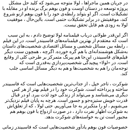
در جریان همین ماجراها ، لولا متوجه می‌شود که کلید حل مشکل
پروژه توسعه در دستان اوست و فون بوهم برگ برنده او در مقابله با
تشکیلات است. اگر او بتواند رابطه‌ی خود را با فون بوهم ازنو شروع
کند، موفقیتش در برابر تشکیلات حتمی است. بااین‌حال ، موفقیت
لولا به زودی هم قابل تحقق نیست.
اگر این‌قدر طولانی درباب فیلمنامه لولا توضیح دادم ، به این سبب
است که معتقدم از بهترین فیلمنامه‌های فاسبیندر است. در این فیلم
، رابطه بین مسائل شخصی و مسائل اقتصادی شخصیت‌های داستان
به‌شکل هوشمندانه‌ای با هم گره خورده. اگرچه ، همچون سنت دیگر
فیلم‌های فاسبیندر، این‌جا هم پیرنگ متمرکز بر طرحی کلی از وقایع
است. در «لولا» پیچیدگی شخصیت‌پردازی به‌قدری است که
توجه‌مان را هم به شخصیت‌ها و هم به دیگر مسائل اساسی جلب
کند.
شوکرت ، تاجر خپل ، از جذاب‌ترین شخصیت‌هایی است که فاسبیندر
ساخته و پرداخته است. شوکرت خود را در فیلم بهتر از هر کس
دیگری می‌شناسد و می‌تواند از زندگی خود لذت ببرد. او در قبال
قدرت خویش ستیزه‌جو و جسور است. هرچه به پایان فیلم نزدیک‌تر
می‌شویم ، او را متکبرتر به جا می‌آوریم. حتی لولا ، که از تعلق‌اش
به شوکرت اظهار نفرت دارد ، در صورت ازدواج با فون بوهم هم
مجبور است تن به خواسته‌های شوکرت بدهد.
خصوصیات فون بوهم یادآورِ شخصیت‌هایی است که فاسبیندر زمانی