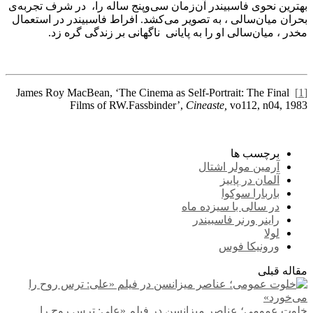
بهترین نحوی فاسبیندر آن‌زمان سی‌وپنج ساله را، در شرف تجربه‌ی
بحران میان‌سالی ، به تصویر می‌کشد. افراط فاسبیندر در استعمال
مخدر ، میان‌سالی او را به پایانی ناگهانی بر زندگی گره زد.
James Roy MacBean, ‘The Cinema as Self-Portrait: The Final
[1]
Films of RW.Fassbinder’,
Cineaste,
vo112, n04, 1983
برچسب ها
آرمین مولر اشتال
آلمان در پاییز
باربارا سوکوا
در سالی با سیزده ماه
راینر ورنر فاسبیندر
لولا
ورونیکا فوس
مقاله قبلی
خلوت عمومی؛ عناصر میزانسن در فیلم «علی: ترس روح را