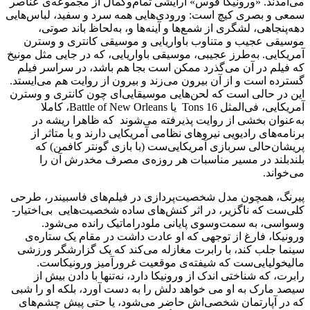
می‌آمدند. «ورونیکا فوس» آرایشی تمام‌وکمال از مجموعه‌ی عناصر
سمعی و بصری کیچ است: ورودی‌هایی همه سرد و سفید، لباس‌هایی
دهه‌پنجاهی، لشگری از شمع‌ها و آینه‌ها و، به‌لحاظ باند صوتی،
موسیقی عجیب و متناوب باواریایی و موسیقی کانتری و وسترن
آمریکایی. به‌طرز عجیبی، موسیقی باواریایی، که در جایی مثل مونیخ
که فیلم در آن می‌گذرد ممکن است بجا هم باشد، در سراسر فیلم
گسترده است و از آن بیرون می‌زند و بیرون از روایت هم می‌ایستد.
این در حالی است که لحن‌هایی موسیقایی‌ای چون کانتری و وسترن
آمریکایی، فی‌المثل 16 Tons یا ‌Battle of New Orleans، کاملا
به‌عنوان بخشی از روایت‌ پذیرفته می‌شوند که ظاهرا ریشه در
برنامه‌های رادیویی نیروهای نظامی آمریکایی دارند و یا متاثر از
پریشان‌حالی سربازی آمریکایی‌ست (با بازی گونتر کافمن) که
بلندبلند در مسیر مناسبات هر روزه‌ی مصرف مخدرش آن را
می‌خواند.
پیرنگ، همچون مدل شخصیت‌پردازی در فیلم‌های فاسبیندر، طرحی
کلی‌ست که ناگزیر، در اثر کنش‌های ساده شخصیت‌هایی بی‌اختیار-
وسواسی، به سمت‌وسوی پایانی ملودراماتیک رانده می‌شود.
ورونیکا، فارغ از توجهی که او عادت داشت در مقام یک ستاره‌ی
سینما جلب کند، با رابرت مغازله می‌کند که یک گزارشگر ورزشی
مالیخولیایی‌ست که شیفته‌ی موقعیت غرورآمیز ورونیکاست.
رابرت، که شناختی اندک از ورونیکا دارد، نه‌تنها با دادن بیش از
سیصد مارک به او می خواهد دلش را به دست آورد، بلکه او را شبی
که در آپارتمان شخصی‌اش حاضر می‌شود، یا حتی پیش چشم‌های