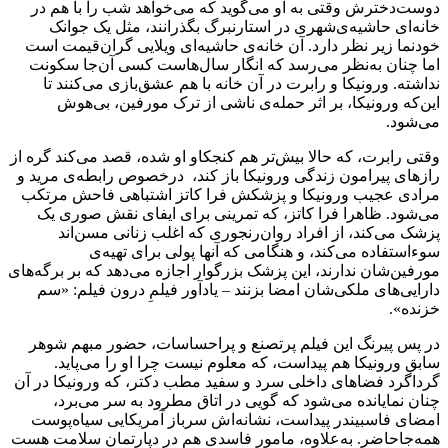
دوست‌دخترش وقتی به او می‌گوید که می‌خواهد شب را با هم در
خانه‌ای حاشیه‌ی‌شهری در استارنبرگ بگذرانند، مثل یک جوانک
خودنما زیر نظر دارد. آن خانه‌ی حاشیه‌ای ویلایی گران‌قیمت است
اما چنان به‌نظر می‌رسد که انگار سال‌هاست کسی آن‌جا سکونت
نداشته. ورونیکا و رابرت در آن خانه با هم عشق‌بازی می‌کنند تا
این‌که ورونیکا، بر اثر حمله‌ی ناشی از ترک مورفین، بی‌هوش
می‌شود.
وقتی رابرت، که حالا بیش‌تر هم کنجکاو او شده، قصد می‌کند گره از
رازهای پیرامون زندگی ورونیکا باز کند، درخصوص رابطه‌ی مرید و
مرادی عجیب ورونیکا و پزشکش فرا کاتز اشتباهی فاحش مرتکب
می‌شود. ظاهرا فرا کاتز، که تمرینی برای ایفای نقش صوری یک
پزشک می‌کند، از افراد روان‌رنجوری که اغلب زنانی مسن‌اند
سوء‌استفاده می‌کند، و هنگامی که آنها پولی برای تهیه‌ی
مورفین‌شان ندارند، این پزشک بزرگوار اجازه می‌دهد که بر برگه‌های
دارایی‌های ملکی‌شان امضا بزنند – یادآور فیلمِ درون فیلم: «سم
خزنده».
در پس پیرنگ این فیلم پرتصنع و پراحساسات، حضور مبهم شوهر
سابق ورونیکا هم پیداست، که معلوم نیست چرا او را می‌پاید.
گرداگرد فضاهای داخلی سرد و سفید مطب دکتر، که ورونیکا در آن
چنان نمایانده می‌شود که گویی در اتاق مطرود به سر می‌برد،
امضای فاسبیندر پیداست، نشانه‌اش سرباز آمریکایی سیاه‌پوست
همه‌جاحاضر. به‌علاوه، مامور فاسدی هم در دپارتمان سلامت هست