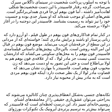
با توجه به اسلوبِ پرداخت شخصیت در سینمای داگلاس سیرک
می‌ساخت. گرچه رفتار فاسبیندر با این دست شخصیت‌ها شکلی
اهانت‌آمیز داشته ، اما فون بوهم این‌جا فردی همدلی‌برانگیز است.
نقص‌های اصلی او موجب شده‌اند که او بسیار جدی بوده و جنسیت
خود را نیز نتواند به رسمیت بشناسد. فاسبیندر این دوجنبه را در آغاز
«لولا» برجسته می‌کند.
در کنار تمام فداکاری‌های فون بوهم در طول فیلم ، او آرزو دارد که
زنانی پرستار او باشند و برایش مادری کنند؛ خواسته‌ای که از مردانی
در این سطح از حرفه‌شان غریب می‌نماید. موضع فون بوهم در قبال
این امر البته روشن است. بااین‌حال، پیچش‌های داستانی فیلمنامه‌ی
فاسبیندر فون بوهم را به محل‌های سکونتی می‌کشاند که اداره‌شان
به‌دست کسی نیست جز مادر لولا ، که از علاقه‌ی فون بوهم هم به
لولا بی‌اطلاع است و حتی این تصور به او دست می‌دهد که زن
محبوب فون بوهم است. فاسبیندر با مهارت نشان می‌دهد که
قضاوت مادر لولا از یک نظر صحت دارد: اینکه فون بوهم مردی
است که به مادر بیش از محبوبه نیاز دارد.
تکانه‌های جنسی به‌شکل انعطاف‌پذیری چنان کانالیزه می‌شوند که
به‌راحتی می‌توان عشق‌بازی حقیقی را از معاشقه‌های آشنای
روسپی‌خانه‌ای تمییز داد. این درست لحظه‌ای است که فاسبیندر که
می‌تواند بیش‌تر به ترسیم پرتره‌ی آیرونیک یک تکنوکرات بورژوای