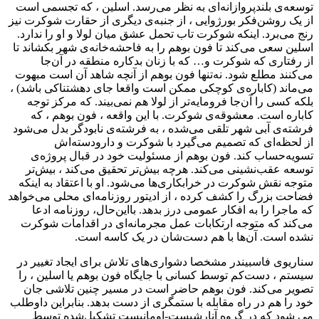
توسعه‌ی بلندپروازانه‌ای‌ به نظر می‌رسد. اسلین ، که تجسمی است
از یک روشن‌فکر بورژوایی ، از جنبه‌ی دیگری از حقارت شوکرت نیز
رنج می‌برد. اینکه شوکرت تاب تحمل عشق میان لولا و او را ندارد.
اسلین سعی می‌کند تا فون بوهم را به فاحشه‌خانه‌ی شهر بکشاند تا
از رفتاری که شوکرت و… که با زنان بدکاره منطقه در آن‌جا
می‌کنند مطلع شود. نه‌تنها فون بوهم از آنچه شاهد آن است مبهوت
می‌ماند (کاباره‌ی کوچکی ممکن است واقعا جای دهشتناکی باشد) ،
بلکه کسی را آن‌جا فرومایه‌تر از لولا هم نمی‌بیند. که مرکز توجه
کاباره است. معشوقه‌ی شوکرت. با این واقعه ، فون بوهم ، که
فرشته‌ی آبی شهر تلقی می‌شده ، به فرشته‌ی نابودگر بدل می‌شود
از لحظه‌ای که تصمیم می‌گیرد با شوکرت و دارودسته‌اش
تسویه‌حساب کند. فون بوهم از مسئولیت خود در قبال پروژه‌ی
توسعه عقب‌نشینی می‌کند. هرچه بیش‌تر تحقیق می‌کند ، بیش‌تر
متوجه نقش شوکرت در خرابکاری‌ها می‌شود. او با اعتقاد به اینکه
فضاحت بزرگ را کشف کرده ، از ادیتور روزنامه‌ای محلی می‌خواهد
که ماجرا را به افکار عمومی درز بدهد. بااین‌حال، روزنامه‌ ادعا
می‌کند که متوجه ارتکابات عمل مجرمانه‌ای در اقدامات شوکرت
نشده است. آن‌‌ها با هم دست‌شان در یک کاسه است.
سناریوی فاسبیندر مشخصا دشواری‌های تلاش برای ایجاد تغییر در
سیستم ، دست‌کم توسط کسانی با جایگاه فون بوهم یا اسلین ، را
تصویر می‌کند. فون بوهم حاضر است در مسیر چنین تلاشی جان
خود را هم در راه مقابله با ستمگری از دست بدهد. بنابراین داوطلب
می شود که در گروه آنارشیست-اومانیست تشکیل‌شده توسط