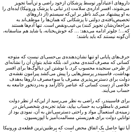
داروهای اعتیادآور توسط پزشکان ازخود راضی و تن‌آسا تجویز
می‌شوند، افسر اداره‌ی سلامت (در تبانی با پزشک ورونیکا) ایده‌ای را
به او پیشنهاد می‌کند ناظر بر این‌که سیستم (از داروهای
تخصیص‌یافته‌ی دولتی تا پزشکانی که همان‌ها را موظف‌اند به
مراجعان‌شان تجویز کنند) بی‌عیب‌ونقص است. تنها آدم‌ها هستند
که…؛ جلوتر ادامه می‌دهد: … که خوش‌بختانه، یا شاید هم متاسفانه،
آن‌گونه نیستند که باید باشند؛
حرف‌های پایانی او تنها نشان‌دهنده‌ی بی‌حسی‌ای‌ نیست که متوجه
کسانی که مصرف‌کننده‌ی مخدر اند، بلکه شاید بتوان آن را نشانه‌ای
از طرحی سنجیده محسوب کرد. با نوشتن این دیالوگ‌ها برای افسر
بهداشت، فاسبیندر پرسش‌هایی را پیش می‌کشد پیرامون نقشه‌ی
دولت برای دسترس‌پذیری مصرف یا سوءمصرف داروها ‌به‌هدف
خلاصی از دست کسانی که عناصر ناکارآمد و به‌دردنخور جامعه به
حساب می‌‌آیند.
برای فاسبیندر، که راضی به نظر می‌رسید از این‌که از نظر دولت
عنصری نامطلوب به حساب بیاید، شاید تجربه‌ی شخصی‌اش در
زمینه‌ی استعمال مواد و راحتی دسترسی‌اش به آن، نمودی بود از
تواناییِ دولت برای هم‌زیستیِ مسالمت‌آمیز با اپوزیسیون.
آیا تنها حاصل یک اتفاق محض است که پرطنین‌ترین قطعه‌ی ورونیکا