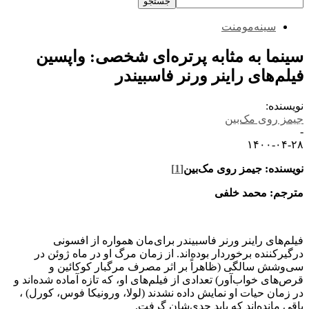
سینه‌مومنت
سینما به مثابه پرتره‌ای شخصی: واپسین
فیلم‌های راینر ورنر فاسبیندر
نویسنده:
جیمز روی مک‌بین
-
۱۴۰۰-۰۴-۲۸
نویسنده: جیمز روی مک‌بین
[1]
مترجم: محمد خلفی
فیلم‌های راینر ورنر فاسبیندر برای‌مان همواره از افسونی
درگیرکننده برخوردار بوده‌اند. از زمان مرگ او در ماه ژوئن در
سی‌وشش سالگی (ظاهراً بر اثر مصرف مرگبار کوکائین و
قرص‌های خواب‌آور) تعدادی از فیلم‌های او، که تازه آماده شده‌اند و
در زمان حیات او نمایش داده نشدند (لولا، ورونیکا فوس، کورل) ،
باقی مانده‌اند که باید جدی‌شان گرفت.