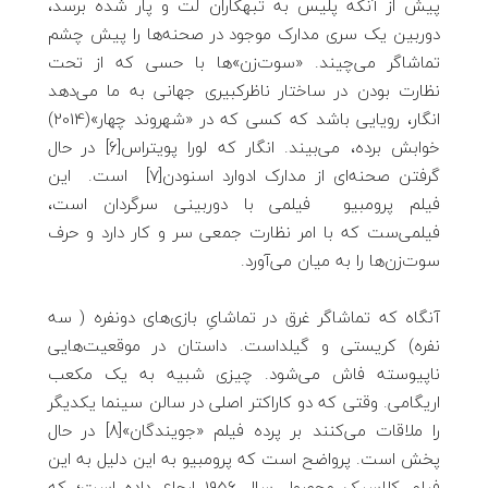
پیش از آنکه پلیس به تبهکاران لت و پار شده برسد،
دوربین یک سری مدارک موجود در صحنه‌ها را پیش چشم
تماشاگر می‌چیند. «سوت‌زن‌»‌ها با حسی که از تحت
نظارت بودن در ساختار ناظرکبیری جهانی به ما می‌دهد
انگار، رویایی باشد که کسی که در «شهروند چهار»(2014)
خوابش برده، می‌بیند. انگار که لورا پویتراس[6] در حال
گرفتن صحنه‌ای از مدارک ادوارد اسنودن[7] است. این
فیلم پرومبیو فیلمی با دوربینی سرگردان است،
فیلمی‌ست که با امر نظارت جمعی سر و کار دارد و حرف
سوت‌زن‌ها را به میان می‌آورد.
آنگاه که تماشاگر غرق در تماشایِ بازی‌های دونفره ( سه
نفره) کریستی و گیلداست. داستان در موقعیت‌هایی
ناپیوسته فاش می‌شود. چیزی شبیه به یک مکعب
اریگامی. وقتی که دو کاراکتر اصلی در سالن سینما یکدیگر
را ملاقات می‌کنند بر پرده فیلم «جویندگان»[8] در حال
پخش است. پرواضح است که پرومبیو به این دلیل به این
فیلم کلاسیک محصول سال 1956 ارجاع داده است؛ که