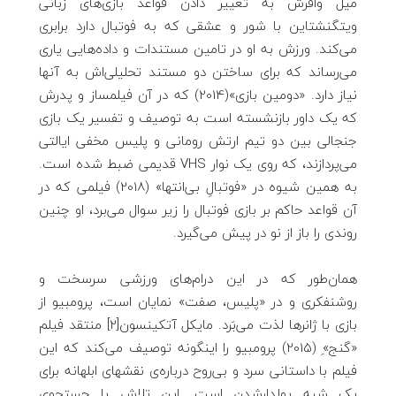
میل وافرش به تغییر دادن قواعد بازی‌های زبانی
ویتگنشتاین با شور و عشقی که به فوتبال دارد برابری
می‌کند. ورزش به او در تامین مستندات و داده‌هایی یاری
می‌رساند که برای ساختن دو مستند تحلیلی‌اش به آنها
نیاز دارد. «دومین بازی»(2014) که در آن فیلمساز و پدرش
که یک داور بازنشسته است به توصیف و تفسیر یک بازی
جنجالی بین دو تیم ارتش رومانی و پلیس مخفی ایالتی
می‌پردازند، که روی یک نوار VHS قدیمی ضبط شده است.
به همین شیوه در «فوتبالِ بی‌انتها» (2018) فیلمی که در
آن قواعد حاکم بر بازی فوتبال را زیر سوال می‌برد، او چنین
روندی را باز از نو در پیش می‌گیرد.
همان‌طور که در این درام‌های ورزشی سرسخت و
روشنفکری و در «پلیس، صفت» نمایان است، پرومبیو از
بازی با ژانرها لذت می‌بَرد. مایکل آتکینسون[2] منتقد فیلم
«گنج»ِ (2015) پرومبیو را اینگونه توصیف می‌کند که این
فیلم با داستانی سرد و بی‌روح درباره‌ی نقشها‌ی ابلهانه‌‌ برای
یک شبه پولدار‌شدن است. این تلاش با جستجویِ