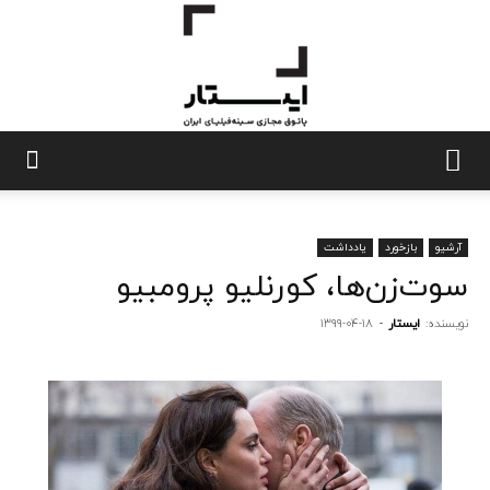
ایستار
آرشیو
بازخورد
یادداشت
سوت‌زن‌ها، کورنلیو پرومبیو
نویسنده:
ایستار
-
۱۳۹۹-۰۴-۱۸