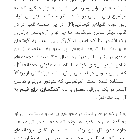
نتوانسته در برابر وسوسه‌ی اشاره به ژانر دیگری که به
موضوع زبانِ سوتی پرداخته، مقاومت کند. (در این فیلم
زبان مردم قبیله‌ی کومانچی[9]) در این صحنه قابی در دل
قابی دیگر سخن می‌گوید. اما چرا نوایِ آرام‌بخش بارکارول
ژاک افنباخ [10] که اغلب تداگی‌گر ونیز است به گوشمان
می‌رسد؟ آیا اشاره‌ی تلویحی پرومبیو به استفاده از این
ملودی در یکی از آثار دیزنی در سال 1931 است؟ مجموعه‌ای
شامل انیمیشن‌های کوتاه با نام « سمفونیِ احمقانه»[11] ،
که از این ملودی در قسمتی از آن با نام «پرندگانی از پر»[12]
استفاده شده است. (موضوعی که تئودور آدورنو و هانس
آیسلر در یک پاورقی مفصل با نام
آهنگسازی برای فیلم
به
آن پرداخته‌اند) .
زمانی که در حال تماشای هجویه‌ی پرومبیو هستیم این نوا
به گوش‌مان می‌خورد. هر چند که هدف او در کل طبیعی
جلوه دادن کل این روند است. فیلم تقلایِ فرومانده‌ای
است که به نظر می‌رسد تِم مناسبی برای به نشان دادن