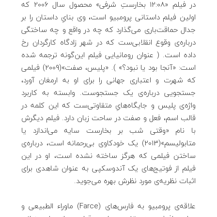
در فیلم «12:08 بخارستِ شرفی» محصول سال 2006 که
اولین فیلم داستانی پرومبیو است، وی بنایِ داستان را بر
جدال حماقت‌باری می‌گذارد که چه در واقع و چه ساختگی
درباره‌ی وقوع انقلابی‌ست که در شهر زادگاه کارگردان رخ
داده است. ( عنوان رومانیایی فیلم این‌گونه ترجمه شده
است: «آنجا بود یا نبود؟» ). «پلیس، صفت»(2009) فیلمی
که شهرت و اعتباری جهانی را برای او به ارمغان آورد،
جستجویی درباره‌ی یک جستجوست. وابسته به کاربرد
واژه‌ی پلیس و جایگاه‌هایِ متقاوتی‌ست که این کلمه در
قالب اسم، فعل و صفت در ساحت زبان دارد. فیلم دیگرش
با نام «وقتی شب بر بخارست سایه می‌اندازد یا
متابولیسم»(2013) یک خودکاوی بی‌رحمانه است، درباره‌ی
ساختن فیلمی که هرگز ساخته نشده است، او در این
فیلم از فوتیج‌های یک آندوسکپی به عنوان شاهدی برای
اثبات نظریه‌ی مورد نظرش بهره می‌جوید.
علاقه‌ی پرومبیو به فارس‌های (Farce) ماوراء الطبیعی و