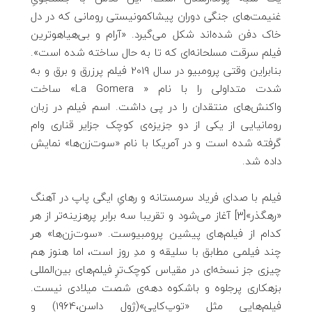
غنیمت‌های جنگی دوران پیشاکمونیستی رومانی که در دل
خاک دفن شده‌اند شکل می‌گیرد. «آرام و بی‌هیاهوترین
فیلم سرقت مسلحانه‌ای که تا به حال ساخته شده است».
بنابراین وقتی پرومبیو در سال 2019 فیلم پرزرق و برق و به
شدت متداولی را با نام « La Gomera» ساخت
واکنش‌های منتقدان را در پی داشت. اسم فیلم در زبان
رومانیایی از یکی از دو جزیزه‌ی کوچک جزایر قناری وام
گرفته شده است و در آمریکا با نام «سوت‌زن‌ها» نمایش
داده شد.
فیلم با صدای فریاد سرمستانه‌ و رهایِ ایگی پاپ در آهنگ
«رهگذر»[3] آغاز می‌شود و تقریبا سه برابر پرهزینه‌تر از هر
کدام از فیلم‌های پیشین پرومبیوست. «سوت‌زن‌ها» هر
چند فیلمی مطابق با سلیقه‌ و مدِ روز است، اما هنوز هم
چیزی جز نسخه‌‌ای در مقیاس کوچک‌ترِ فیلم‌های بین‌المللی
بزهکاری پرجلوه و باشکوه دهه‌ی شصت میلادی نیست.
فیلم‌هایی مثلِ «توپ‌کاپی»(ژول داسن،1964) و