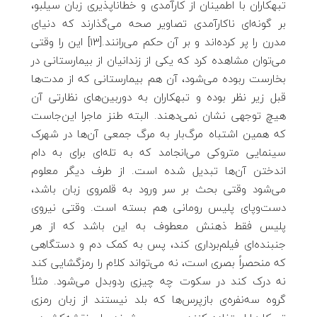
تبهکاران با اطمینان از کارآمدی و خطاناپذیری زبان سیلبو،
بر گونه‌ای ناکارآمدی تصاویر صحه می‌گذارند که دنیای
مدرن را پر کرده‌اند و بر آن حکم می‌رانند.[13] این را وقتی
می‌توان مشاهده کرد که یکی از زندانیان از بیمارستانی در
بخارست ربوده می‌شود، آن‌ هم بیمارستانی که از مدت‌ها
قبل زیر نظر بوده و تبهکاران به دوربین‌های نظارتی آن
هیچ توجهی نشان نمی‌دهند. البته طنز ماجرا این‌جاست
که همین اشتباه مرگ‌بار به مرگ جمعی آن‌ها در شهرک
سینمایی متروکی می‌انجامد که به تله‌ای برای به دام
اندختن آن‌ها تبدیل شده است. از طرف دیگر معلوم
می‌شود وقتی بحث بر سر ورود به قلمروی زبان باشد،
دست‌وپای پلیس رومانی هم بسته است. وقتی نیروی
پلیس فقط ذهنش معطوف به این باشد که از هر
جنبنده‌ای فیلم‌برداری کند، پس به کمک دم و دستگاهی
که منحصراً بصری است، نه می‌تواند کلام را رمزگشایی کند
نه درک کند در سکوت چه چیزی ردوبدل می‌شود. مثلاً
گروه سه‌نفره‌ی‌ بازپرس‌ها که بلد نیستند از زبان رمزی