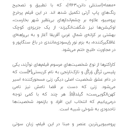
«معما»(استنلی دانن،1963)، که با تطبیق و تصحیح
رنگ‌هایِ پاپ آرتی تکمیل شده‍‌ اند. در این فیلم پرخرجِ
پرومبیو، علاوه بر چشم‌اندازهای بی‌نظیرِ شهر بخارست،
لوکیشن‌ها نیز شگفت‌انگیزند- از یک جزیزه‌ی کوچک
بهشتی بر کرانه‌ی شمالِ غربیِ آفریقا آغاز و به بی‌راهه‌ای
غافلگیرکننده، به بزم نورِ راپسودی‌مانندی در باغ سنگاپور و
در مجاورت خلیج ختم می‌شود.
کاراکترها از نوع شخصیت‌هایِ مرسوم فیلم‌های نوآرند، یکی
پلیسی تَرگُل وَرگُل و نازک‌نارنجی به نام کریستی[4]ست که
در دام عشق شخصیت اصلی دیگر، زنی مسحورکننده اسیر
می‌شود. زنی که دست بر قضا نامش نیز نامی
کهن‌الگویی‌ست؛ گیلدا[5]. هر چند که با کمی توجه
درمی‌یابیم که انتخاب این افراد و بازنمود شخصیت‌ها
تاحدودی به شوخی شبیه است.
پرومبیویی‌ترین عنصر و مبنا در این فیلم، زبان سوتی