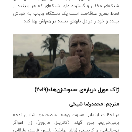
شبکه‌ای مخفی و گسترده دارد. شبکه‌ای که هر ببینده از
لحاظ بصری علاقه‌مند است یک دستگاه ردیاب به خودش
ببندد و خود را در دل تار‌هایِ تنیده در هم‌اش رها کند.
ژاک مورل درباره‌ی «سوت‌زن‌ها»(2019)
مترجم: محمدرضا شیخی
در لحظات ابتدایی «سوت‌زن‌ها» به صحنه‌ای شایان توجه
برمی‌خوریم: بین گیلدا (کاترینل مارلون)، زن اغواگر
دی‌پالمایی، و کریستی (ولاد ایوانف)، پلیس فاسد، ملاقاتی