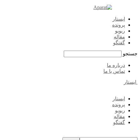
ایستار
پرونده
ریویو
مقاله
گفتگو
جستجو
درباره ما
تماس با ما
ایستار
ایستار
پرونده
ریویو
مقاله
گفتگو