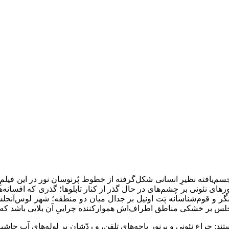
م‌یافته نظیرِ انسانی شکل‌گرفته از خطوط پُرنوسان نور در این فیلمِ اک
نورهای نئونی بر چشم‌های در حال گذر از کنار تابلوها؛ گذری که افسان
‌نگر و قوم‌شناسانه پَت اونیل بر جدال میان دو منطقه؛ شهر لوس‌آنج
آنجلس بر خشکی مناطق اطراف‌اش هموارکننده چراییِ آن بلایی باشد که
ند: چراغِ نئونی و پرنور باجه‌های تلفن، و ردّشان بر لوله‌های آبِ حاش