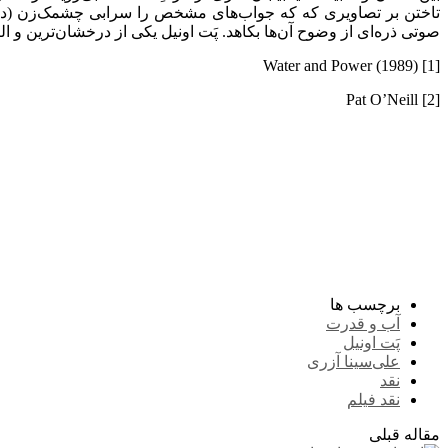
تاختن بر تصاویری که که جواب‌های مشخص را سرابی چشمک‌زن (در بازی 
صوتی ذره‌ای از وضوح آن‌ها بکاهد. پَت اونیل یکی از درخشان‌ترین و 
[1] Water and Power (1989)
[2] Pat O’Neill
برچسب ها
آب و قدرت
پَت اونیل
علی‌سینا آزری
نقد
نقد فیلم
مقاله قبلی