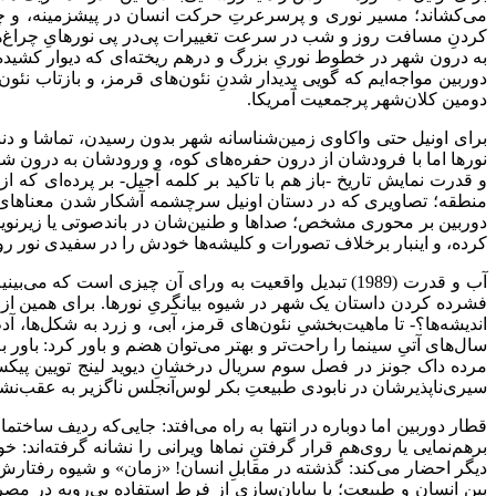
می‌کشاند؛ مسیر نوری و پرسرعرتِ حرکت انسان در پیشزمینه، و چشم
کردنِ مسافت روز و شب در سرعت تغییرات پی‌در پی نورهایِ چراغ‌ها
دوربین مواجه‌ایم که گویی پدیدار شدنِ نئون‌های قرمز، و بازتاب نئ
دومین کلان‌شهر پرجمعیت آمریکا.
برای اونیل حتی واکاوی زمین‌شناسانه شهر بدون رسیدن، تماشا و دنبال
نورها اما با فرودشان از درون حفره‌های کوه، و ورودشان به درون ش
و قدرت نمایش تاریخ -باز هم با تاکید بر کلمه آجیل- بر پرده‌‌ای ک
منطقه؛ تصاویری که در دستان اونیل سرچشمه آشکار شدن معناهای مت
دوربین بر محوری مشخص؛ صداها و طنین‌شان در باندصوتی یا زیرنویس‌
کرده، و اینبار برخلاف تصورات و کلیشه‌ها خودش را در سفیدی نور روز جل
آب و قدرت (1989) تبدیل واقعیت به ورای آن چیزی است ک
فشرده کردن داستان یک شهر در شیوه بیانگریِ نورها. برای همین از پ
اندیشه‌ها؟- تا ماهیت‌بخشیِ نئون‌های قرمز، آبی، و زرد به شکل‌ها، 
سیری‌ناپذیرشان در نابودی طبیعتِ بکر لوس‌آنجلس ناگزیر به عقب‌نش
قطار دوربین اما دوباره در انتها به راه می‌افتد: جایی‌که ردیف ساختما
برهم‌نمایی یا روی‌‌هم قرار گرفتنِ نماها ویرانی را نشانه گرفته‌اند
دیگر احضار می‌کند: گذشته در مقابلِ انسان! «زمان» و شیوه رفتارش 
بین انسان و طبیعت؛ یا بیابان‌سازی از فرطِ استفاده بی‌رویه در م