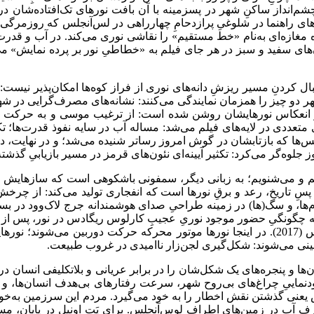
‌انداز ساکنِ شهر در پسزمینه با آن بافت نورهای تک‌افتاده‌شان د
ی راهنما در شلوغیِ پرازدحامِ چهارراهی در لس‌آنجلس که روزمرگی ز
ون‌های سفید و سبز در هر جای فیلم به «خطاطیِ نور بر پرده نمایش» می
 کردنِ مسیر ریزشِ دانه‌های نوری از فراز کوه‌ها امکان‌پذیر نیست: اس
هر دو چیز را همزمان نمایندگی می‌کنند: نشانه‌های مصرف‌گرایی در 
ه از انعکاس نورهایشان روشن شده است: از ترغیب موسی و به حرکت خوا
عددی در لایه‌های فیلم می‌شد: مساله آب در سایه نفوذ قدرت‌ها؛ تک
ها که بازتابشان در گوش امروز رساتر شنیده می‌شد؛ و در نهایت، در
وه‌گر می‌کرد: تکثیر آیینه‌ای نئون‌های قرمز در مسیر بازیابیِ گذشته‌ها
ه می‌بینیم و می‌شنویم؛ به زبانی دیگر، سمفونی باشکوهی است که سازهایش ر
سِ تاریخ، رعد و برقِ نورها است که انفجاری تولید می‌کند: از چرخش
آدم‌ها، و سگ‌(ها) در زمینه طراحیِ صدای هوشمندانه جرج لاک‌وود در 
مرده داک جونز در فصل سوم سریال درخشانِ دیوید لینج تویین پیکس (2017). در اینجا نورها موتور
ینی می‌شوند: شکل‌گیری لجن‌زار ناامیدی در غروب طبیعت.
ن‌ها و پنجره‌های یک شکل‌شان را در برابر عریانی و بلاتکلیفی انسان در
: خودنماییِ چراغ‌های بی‌روح شهر، سرعت رفتارهای بی‌هدف انسان‌ها، و 
یعنی گذشتن نقش اخطار را به خود می‌گیرد. مردم این سرزمین به‌خوبی
صرف آب در زمین‌های اطراف لوس‌آنجلس. برای پَت اونیل در پایان، م