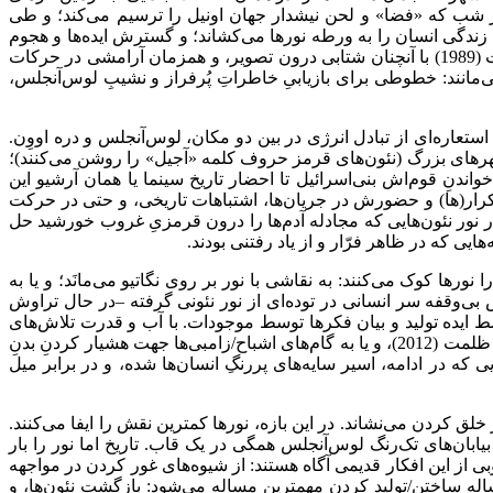
ر شب که «فضا» و لحن نیشدار جهان اونیل را ترسیم می‌کند؛ و طی
ندگی انسان را به ورطه نورها می‌کشاند؛ و گسترش ایده‌ها و هجوم
به درون شهر در خطوط نوریِ بزرگ و درهم ریخته‌ای که دیوار کشیده مغازه‌ای به‌نام «خط مستقیم» را نقاشی نوری می‌کند. در آب و قدرت (1989) با آنچنان شتابی درون تصویر، و همزمان آرامشی در حرکات
‌مانند: خطوطی برای بازیابیِ خاطراتِ پُرفراز و نشیبِ لوس‌آنجلس،
تعاره‌ای از تبادل انرژی در بین دو مکان‌، لوس‌آنجلس و دره اووِن.
شهرهای بزرگ (نئون‌های قرمز حروف کلمه «آجیل» را روشن می‌کنند)؛
ندنِ قوم‌اش بنی‌اسرائیل تا احضار تاریخ سینما یا همان آرشیو این
رار(ها) و حضورش در جریان‌ها، اشتباهات تاریخی، و حتی در حرکت
 نور نئون‌هایی که مجادله آدم‌ها را درون قرمزیِ غروب خورشید حل
یی که در ظاهر فرّار و از یاد رفتنی بودند.
ا نورها کوک می‌کنند: به نقاشی با نور بر روی نگاتیو می‌مانَد؛ و یا به
 بی‌وقفه سر انسانی در توده‌ای از نور نئونی گرفته –در حال تراوش
بسط ایده تولید و بیان فکرها توسط موجودات. با آب و قدرت تلاش‌های
سال‌های آتیِ سینما را راحت‌تر و بهتر می‌توان هضم و باور کرد: باور به چگونگیِ حضور موجود نوریِ عجیبِ کارلوس ریگادس در نور، پس از ظلمت (2012)، و یا به گام‌های اشباح/زامبی‌ها جهت هشیار کردنِ بدنِ
 محرکه حرکت دوربین می‌شوند؛ نورهایی که در ادامه، اسیر سایه‌های پررنگِ انسان‌ها شده، و در برابر میل
 خلق کردن می‌نشاند. در این بازه، نورها کمترین نقش را ایفا می‌کنند.
بیابان‌های تک‌رنگ لوس‌آنجلس همگی در یک قاب. تاریخ اما نور را بار
 از این افکار قدیمی آگاه هستند: از شیوه‌های غور کردن در مواجهه
ساله ساختن/تولید کردن مهمترین مساله می‌شود: بازگشت نئون‌ها، و