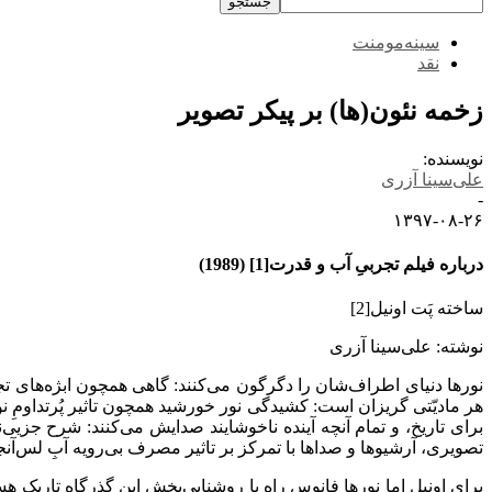
سینه‌مومنت
نقد
زخمه نئون(ها) بر پیکر تصویر
نویسنده:
علی‌سینا آزری
-
۱۳۹۷-۰۸-۲۶
درباره فیلم تجربیِ آب و قدرت[1] (1989)
ساخته پَت اونیل[2]
نوشته: علی‌سینا آزری
نورها دنیای اطراف‌شان را دگرگون می‌کنند: گاهی همچون ابژ‌ه‌های تجس
هر مادیّتی گریزان است: کشیدگی نور خورشید همچون تاثیر پُرتداومِ 
برای تاریخ، و تمام آنچه آینده ناخوشایند صدایش می‌کنند: شرح جزیی
تصویری، آرشیوها و صداها با تمرکز بر تاثیر مصرف بی‌رویه آبِ لس‌
برای اونیل اما نورها فانوس راه یا روشنایی‌بخش این گذرگاه تاریک هست