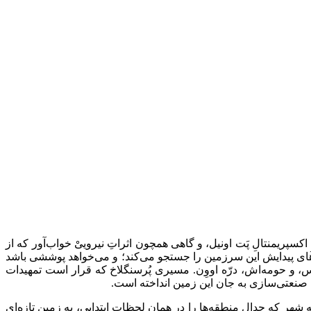
سپریمنتالِ پَت اونیل، و گاهی همچون اثراتِ نیروییْ خواب‌آور که از
ه‌های پیدایش این سرزمین را جستجو می‌کند؛ و می‌خواهد پوششی باشد
لس، و حومه‌اش، درّه اووِن. مسیری پُرسنگلاخ که قرار است تمهیدات
 صنعتی‌سازی به جان این زمین انداخته است.
یه شهر که جدال منطقه‌ها را در همان لحظات ابتدایی، به زمین تازه‌ای