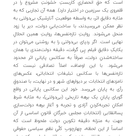
است که حقِ انحصاریِ کاربستِ خشونتِ مشروع را در
قلمروی یک سرزمین در اختیار دارد). همه آن تجاربی که به
مثابه دقایقِ اثر، به واسطه موقعیتِ آنارشیکِ بی‌دولتی به
نظر ممکن می‌رسیدند، با ساخت‌یابیِ دولت، دیر یا زود
منحل می‌شوند. روایتِ تازه‌نفس‌ها، روایتِ همین انحلالِ
نهایی است. اگر ردپای بی‌دولتی را به روشنی می‌توان در
یکایکِ دقایقِ فیلم پِی گرفت، دقیقه دولت‌مندی یا همان
ساخته‌شدنِ دولت، صرفاً به سکانس پایانیِ اثر محدود
می‌شود. با این اوصاف، اصلاً تصادفی نیست که
تازه‌نفس‌ها با سکانسِ تبلیغاتِ انتخاباتی، عکس‌های
نامزدهای انتخابات بر دیوارهای شهر و در نهایت، با صندوقِ
رأی به پایان می‌رسد. خودِ این سکانسِ پایانی در واقع
گویای پایانِ یک برهه تاریخی (بی‌دولتی)، به مثابه شرطِ
امکانِ تجربه‌کردنِ آزادی و تجربه و آغازِ برهه دولت‌سازیِ
پساانقلابی (انتخاباتِ مجلسِ خبرگانِ قانونِ اساسی از آن
جهت به منزله دقیقه تکوینِ دولت ملحوظ است که
اساساً از این لحظه، چهارچوبِ کلّیِ نظمِ سیاسی حقوقیِ