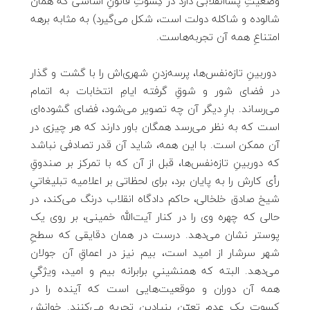
وضعیتِ پساانقلابی دارد در کِسوتِ قانونِ اساسی که همان
شالوده و شاکله دولت است، شکل می‌گیرد) به مثابه برهه
امتناعِ همه آن تجربه‌هاست.
دوربینِ تازه‌نفس‌ها، پرسه‌زدنِ شهری‌اش را با گشت و گذار
در فضای شور و شوقِ گرفته ایامِ انتخابات به اتمام
می‌رساند. بارِ دیگر آن چه تصویر می‌شود، فضای گشوده‌ای
است که به نظر می‌رسد همگان باور دارند که هر چیزی در
آن ممکن است. با این همه، شاید آن قدر تصادفی نباشد
که دوربینِ تازه‌نفس‌ها، قبل از آن که با تمرکز بر صندوقِ
رأی کارش را به پایان برد، برای لحظاتی بر اعلامیه تبلیغاتیِ
شیخ صادق خلخالی، حاکم دادگاه انقلاب درنگ می‌کند، در
حالی که چهره وی را در کنار آیت‌الله خمینی، بر روی یک
پوستر نشان می‌دهد. درست در همان دقایقی که سطحِ
شهر سرشار از امید است، بیم نیز در اعماقِ آن جولان
می‌دهد. البته که همنشینیِ برابرانه بیم و امید، ویژگیِ
همه آن دوران و موقعیت‌هایی است که آینده را در
کِسوتِ یک عدمِ تعیّنِ بنیادین تجربه می‌کنند. خوانشِ