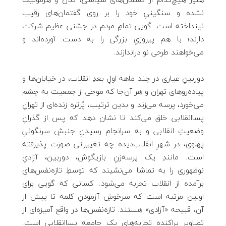
نشده و سنگینیِ خود را بر روی گفتمان‌های رقیب
نینداخته است. گویی تمامِ مردم در جشنی عظیم شرکت
دارند؛ با هم پیروزیِ بزرگی را به دست آورده‌اند و
می‌خواهند طرحی نو دراندازند.
دوربینِ عیاری در چند ماهه اولِ بعدِ انقلاب، در خیابان‌ها و
پیاده‌روهای تهران و هر آن‌جا که موجی از جمعیت به چشم
می‌خورد، پرسه می‌زند و بدین ترتیب، پُرتره زنده‌ای از تهرانِ
پساانقلابی خلق می‌کند تا نشان دهد که پس از گذرانِ
وضعیتِ انقلابی و به سرانجام رسیدنِ جنبشِ سرنگونیِ
پهلوی، در شهرِ انقلاب‌دیده چه تغییراتی صورت پذیرفته
است. مانندِ یک پرسه‌زنِ بازیگوش، دوربین، آزادیِ
نوظهوری را به تماشا می‌نشیند که توسطِ تازه‌نفس‌های
برآمده از انقلاب تجربه می‌شود. کسانی که گویی برای
اولین مرتبه است که سرخوشِ آزمودنِ کلمه تا پیش از
آن، قبیحه «آزادی» هستند. تازه‌نفس‌ها در واقع آمیزه‌ای از
تصاویرِ پراکنده تجربه‌های یک جامعه پساانقلابی است.