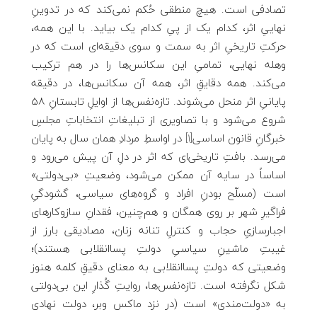
تصادفی است. هیچ منطقی حُکم نمی‌کند که در تدوینِ
نهاییِ اثر، کدام یک از پیِ کدام یک بیاید. با این همه،
حرکتِ تاریخیِ اثر به سمت و سوی دقیقه‌ای است که در
وهله نهایی، تمامیِ این سکانس‌ها را در هم ترکیب
می‌کند. همه دقایقِ اثر، همه آن سکانس‌ها، در دقیقه
پایانیِ اثر منحل می‌شوند. تازه‌نفس‌ها از اوایلِ تابستانِ 58
شروع می‌شود و با تصاویری از تبلیغاتِ انتخاباتِ مجلسِ
خبرگانِ قانون اساسی
[1]
در اواسطِ مردادِ همان سال به پایان
می‌رسد. بافتِ تاریخی‌ای که اثر در دلِ آن پیش می‌رود و
اساساً در سایه آن ممکن می‌شود، وضعیتِ «بی‌دولتی»
است (مسلّح بودنِ افراد و گروه‌های سیاسی، گشودگیِ
فراگیرِ شهر بر روی همگان و هم‌چنین، فقدانِ سازوکارهای
اجبارسازیِ حجاب و کنترلِ تنانه زنان، مصادیقی بارز از
غیبتِ ماشینِ سیاسیِ دولتِ پساانقلابی هستند)؛
وضعیتی که دولتِ پساانقلابی به معنای دقیقِ کلمه هنوز
شکل نگرفته است. تازه‌نفس‌ها، روایتِ گُذارِ این بی‌دولتی
به «دولت‌مندی» است (در نزد ماکس وبر، دولت نهادی