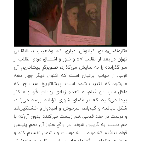
«تازه‌نفس‌ها»ی کیانوش عیاری که وضعیتِ پساانقلابیِ
تهران در بعد از انقلاب 57 و شور و اشتیاق مردمِ انقلاب از
سر گذرانده را به نمایش می‌گذارد، تصویرگرِ پیشاتاریخِ آن
فرمی از حیاتِ ایرانیان است که اکنون دیگر چهار دهه
می‌شود که تثبیت شده است. پیشاتاریخ است چرا که
داخلِ قابِ این فیلم، ما تعدادِ زیادی روایاتِ خُرد و متکثر
پیدا می‌کنیم که در فضای شهری آزادانه پرسه می‌زنند،
شکل نایافته و گیج‌اند، سرخوش و امیدوار و خشمگین‌اند
و درست در چند قدمی هم زیست می‌کنند بدون آن‌که با
هم دست به گریبان شوند. در واقع هنوز آن نظمِ پلیسی
قوام نیافته که مردم را به دوست و دشمن تقسیم کند و
هنوز هیچ‌کدام از گفتمان‌های سیاسی، کلان و هژمونیک