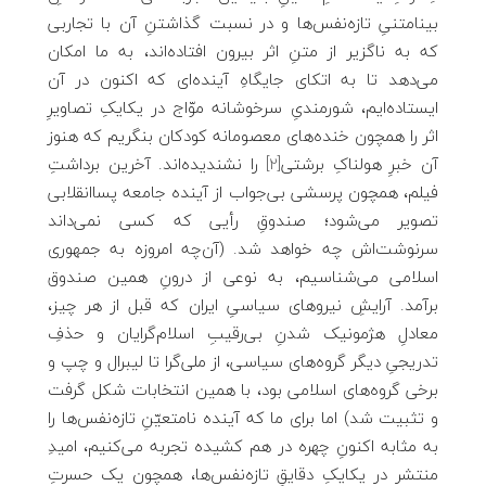
بینامتنیِ تازه‌نفس‌ها و در نسبت گذاشتنِ آن با تجاربی
که به ناگزیر از متنِ اثر بیرون افتاده‌اند، به ما امکان
می‌دهد تا به اتکای جایگاهِ آینده‌ای که اکنون در آن
ایستاده‌ایم، شورمندیِ سرخوشانه موّاج در یکایکِ تصاویرِ
اثر را همچون خنده‌های معصومانه کودکان بنگریم که هنوز
آن خبرِ هولناکِ برشتی
[2]
را نشندیده‌اند. آخرین برداشتِ
فیلم، همچون پرسشی بی‌جواب از آینده جامعه پساانقلابی
تصویر می‌شود؛ صندوقِ رأیی که کسی نمی‌داند
سرنوشت‌اش چه خواهد شد. (آن‌چه امروزه به جمهوری
اسلامی می‌شناسیم، به نوعی از درونِ همین صندوق
برآمد. آرایشِ نیروهای سیاسیِ ایران که قبل از هر چیز،
معادلِ هژمونیک شدنِ بی‌رقیبِ اسلام‌گرایان و حذفِ
تدریجیِ دیگر گروه‌های سیاسی، از ملی‌گرا تا لیبرال و چپ و
برخی گروه‌های اسلامی بود، با همین انتخابات شکل گرفت
و تثبیت شد) اما برای ما که آینده نامتعیّنِ تازه‌نفس‌ها را
به مثابه اکنونِ چهره در هم کشیده تجربه می‌کنیم، امیدِ
منتشر در یکایکِ دقایقِ تازه‌نفس‌ها، همچون یک حسرتِ