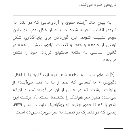
تاریخی جلوه می‌کند.
[1]
به بیانِ هانا آرنت، حقوق و آزادی‌هایی که در ابتدا به
نیروی انقلاب تجربه شده‌اند، باید از خلالِ عملِ قول‌دادنِ
مردم تثبیت شوند. این قول‌دادن برای پایه‌گذاریِ شکلِ
نوینی از جامعه و حفظ و تثبیتِ آزادی، بیش از همه در
قانون اساسی به مثابه محتوای قرارداد، خود را نشان
می‌دهد.
[2]اشاره‌ای است به قطعه شعر «به آیندگان» یا با لفظی
دقیق‌تر، « با کسانی که بعد از ما به دنیا می‌آیند» از
برتولت برشت که در جایی از آن می‌گوید: /… و آن‌که
می‌خندد هنوز خبر هولناک را نشنیده است…/. برشت این
شعر را که تا حدی جنبه اتوبیوگرافیک دارد، در سال 1939،
زمانی که در دانمارک در تبعید به سر می‌برد، سروده است.